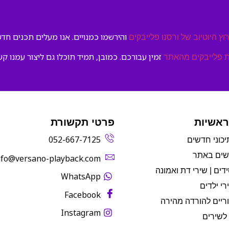
והירשמו כמנויים. אנו מעלים תכנים חדשי
וץ היוטיוב של ורסנו פלייבקים
זמין עבורכם. כמובן, תמיד תוכלו גם ליצור עמנו קש
 פלייבקים מהאתר
ראשיות
פרטי תקשורת
052-667-7125
יכוני חדשים
שים באתר
info@versano-playback.com‬
דים | שירי דת ואמונה
WhatsApp
רי ילדים
Facebook
ריים להורדה מהירה
Instagram
לשירים