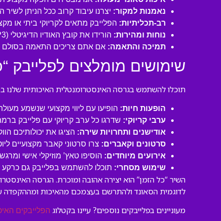
נאמנות למקור:
יצרנו עיבוד קרוב ככל הניתן לשיר ה
רב-תכליתיות:
הפלייבק מתאים לקריוקי ביתי או מקצו
נוחות ומהירות:
הורידו את קובץ האודיו הדיגיטלי (MP3 איכותי) ישירות למחשב או לנייד שלכם והתחילו לשיר תוך דקות!
תמיכה והתאמה:
אם אתם צריכים התאמה בסולם או
שימושים מומלצים לפלייבק “כל
תוכלו להשתמש בגרסה האינסטרומנטלית האיכותית שלנו במגו
הופעות חיות:
הופיעו עם ליווי מקצועי שנשמע מעול
ערבי קריוקי:
שדרגו כל ערב קריוקי עם פלייבק ברמה
אודישנים ותחרויות שירה:
הציגו את יכולותיכם הוו
סרטונים וקאברים:
צרו סרטוני קאבר מקצועיים ליו
אירועים מיוחדים:
הוסיפו טאץ’ מוזיקלי אישי ומרגש 
שימוש מסחרי:
תוכלו להשתמש בפלייבק גם כרקע לסר
השיר “כל הזמן” הוא יצירה אהובה ומוכרת. הגרסה האינסטר
לדוגמית הסאונד ולהתרשם בעצמכם מהאיכות ומההקפדה ע
מעוניינים בפלייבקים נוספים? עיינו בקטלוג
הפלייבקים האיכ