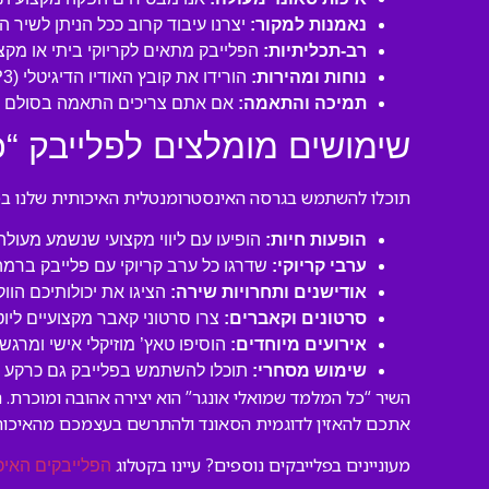
נאמנות למקור:
יצרנו עיבוד קרוב ככל הניתן לשיר 
רב-תכליתיות:
הפלייבק מתאים לקריוקי ביתי או מקצו
נוחות ומהירות:
הורידו את קובץ האודיו הדיגיטלי (MP3 איכותי) ישירות למחשב או לנייד שלכם והתחילו לשיר תוך דקות!
תמיכה והתאמה:
אם אתם צריכים התאמה בסולם או
שימושים מומלצים לפלייבק “כ
תוכלו להשתמש בגרסה האינסטרומנטלית האיכותית שלנו במגו
הופעות חיות:
הופיעו עם ליווי מקצועי שנשמע מעול
ערבי קריוקי:
שדרגו כל ערב קריוקי עם פלייבק ברמה
אודישנים ותחרויות שירה:
הציגו את יכולותיכם הוו
סרטונים וקאברים:
צרו סרטוני קאבר מקצועיים ליו
אירועים מיוחדים:
הוסיפו טאץ’ מוזיקלי אישי ומרגש 
שימוש מסחרי:
תוכלו להשתמש בפלייבק גם כרקע לסר
השיר “כל המלמד שמואלי אונגר” הוא יצירה אהובה ומוכרת.
אתכם להאזין לדוגמית הסאונד ולהתרשם בעצמכם מהאיכות
מעוניינים בפלייבקים נוספים? עיינו בקטלוג
הפלייבקים האיכ