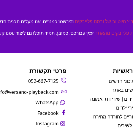
והירשמו כמנויים. אנו מעלים תכנים חדשי
וץ היוטיוב של ורסנו פלייבקים
זמין עבורכם. כמובן, תמיד תוכלו גם ליצור עמנו קש
 פלייבקים מהאתר
ראשיות
פרטי תקשורת
052-667-7125
יכוני חדשים
שים באתר
info@versano-playback.com‬
דים | שירי דת ואמונה
WhatsApp
רי ילדים
Facebook
ריים להורדה מהירה
Instagram
לשירים