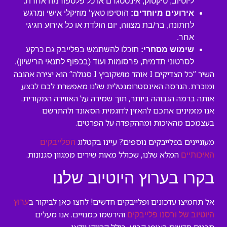
ליוטיוב, טיקטוק, אינסטגרם או כל פלטפורמה אחרת.
אירועים מיוחדים:
הוסיפו טאץ’ מוזיקלי אישי ומרגש
לחתונה, בר/בת מצווה, יום הולדת או כל אירוע חגיגי
אחר.
שימוש מסחרי:
תוכלו להשתמש בפלייבק גם כרקע
לסרטוני תדמית, פרסומות ועוד (בכפוף לתנאי הרישיון).
השיר “כל הצדיקים I אוהד מושקוביץ I סגולה” הוא יצירה אהובה
ומוכרת. הגרסה האינסטרומנטלית שלנו מאפשרת לכם לבצע
אותה ברמה הגבוהה ביותר, תוך שמירה על האווירה המקורית.
אנו מזמינים אתכם להאזין לדוגמית הסאונד ולהתרשם
בעצמכם מהאיכות ומההקפדה על הפרטים.
מעוניינים בפלייבקים נוספים? עיינו בקטלוג
הפלייבקים
המלא שלנו, שכולל מאות שירים ממגוון סגנונות.
האיכותיים
בקרו בערוץ היוטיוב שלנו
אל תחמיצו עדכונים ופלייבקים חדשים! לחצו כאן לביקור ב
ערוץ
והירשמו כמנויים. אנו מעלים
היוטיוב של ורסנו פלייבקים