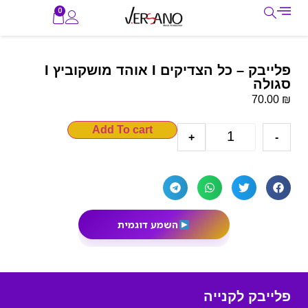
0
פלייבק – כל הצדיקים I אוהד מושקוביץ I
סגולה
₪
70.00
Add To cart
+
-
השמע דוגמית
פלייבק לקנייה