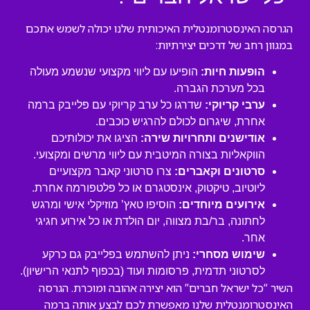
הגרסה האינסטרומנטלית האיכותית שלנו יכולה לשמש אתכם
במגוון רחב של דרכים יצירתיות:
הופעות חיות:
הופיעו עם ליווי מקצועי שנשמע מעולה
בכל מערכת הגברה.
ערבי קריוקי:
שדרגו כל ערב קריוקי עם פלייבק ברמה
אחרת, שיגרום לכולם להרגיש כוכבים.
אודישנים ותחרויות שירה:
הציגו את יכולותיכם
הווקאליות בצורה המיטבית עם ליווי מרשים ומקצועי.
סרטונים וקאברים:
צרו סרטוני קאבר מקצועיים
ליוטיוב, טיקטוק, אינסטגרם או כל פלטפורמה אחרת.
אירועים מיוחדים:
הוסיפו טאץ’ מוזיקלי אישי ומרגש
לחתונה, בר/בת מצווה, יום הולדת או כל אירוע חגיגי
אחר.
שימוש מסחרי:
ניתן להשתמש בפלייבק גם כרקע
לסרטוני תדמית, פרסומות ועוד (בכפוף לתנאי הרישיון).
השיר “כל ישראל חברים” הוא יצירה אהובה ומוכרת. הגרסה
האינסטרומנטלית שלנו מאפשרת לכם לבצע אותה ברמה