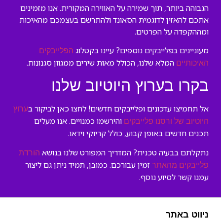
הגבוהה ביותר, תוך שמירה על האווירה המקורית. אנו מזמינים
אתכם להאזין לדוגמית הסאונד ולהתרשם בעצמכם מהאיכות
ומההקפדה על הפרטים.
מעוניינים בפלייבקים נוספים? עיינו בקטלוג
הפלייבקים
המלא שלנו, הכולל מאות שירים ממגוון סגנונות.
האיכותיים
בקרו בערוץ היוטיוב שלנו
אל תחמיצו עדכונים ופלייבקים חדשים! לחצו כאן לביקור ב
ערוץ
והירשמו כמנויים. אנו מעלים
היוטיוב של ורסנו פלייבקים
תכנים חדשים באופן קבוע, כולל קריוקי וידאו.
נתקלתם בבעיה טכנית? המדריך המפורט שלנו בנושא
הורדת
זמין עבורכם. כמובן, תמיד ניתן גם ליצור
פלייבקים מהאתר
עמנו קשר לסיוע נוסף.
ניווט באתר