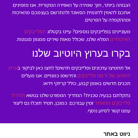
הגבוהה ביותר, תוך שמירה על האווירה המקורית. אנו מזמינים
אתכם להאזין לדוגמית הסאונד ולהתרשם בעצמכם מהאיכות
ומההקפדה על הפרטים.
מעוניינים בפלייבקים נוספים? עיינו בקטלוג
הפלייבקים
המלא שלנו, שכולל מאות שירים ממגוון סגנונות.
האיכותיים
בקרו בערוץ היוטיוב שלנו
אל תחמיצו עדכונים ופלייבקים חדשים! לחצו כאן לביקור ב
ערוץ
והירשמו כמנויים. אנו מעלים
היוטיוב של ורסנו פלייבקים
תכנים חדשים באופן קבוע, כולל קריוקי וידאו.
נתקלתם בבעיה טכנית? המדריך המפורט שלנו בנושא
הורדת
זמין עבורכם. כמובן, תמיד תוכלו גם ליצור
פלייבקים מהאתר
עמנו קשר לסיוע נוסף.
ניווט באתר