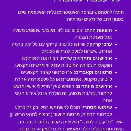
תוכלו להשתמש בגרסה האינסטרומנטלית האיכותית שלנו
במגוון רחב של דרכים יצירתיות:
הופעות חיות:
הופיעו עם ליווי מקצועי שנשמע מעולה
בכל מערכת הגברה.
ערבי קריוקי:
שדרגו כל ערב קריוקי עם פלייבק ברמה
אחרת, שיגרום לכולם להרגיש כוכבים.
אודישנים ותחרויות שירה:
הציגו את יכולותיכם
הווקאליות בצורה המיטבית עם ליווי מרשים ומקצועי.
סרטונים וקאברים:
צרו סרטוני קאבר מקצועיים
ליוטיוב, טיקטוק, אינסטגרם או כל פלטפורמה אחרת.
אירועים מיוחדים:
הוסיפו טאץ’ מוזיקלי אישי ומרגש
לחתונה, בר/בת מצווה, יום הולדת או כל אירוע חגיגי
אחר.
שימוש מסחרי:
תוכלו להשתמש בפלייבק גם כרקע
לסרטוני תדמית, פרסומות ועוד (בכפוף לתנאי הרישיון).
השיר “כל עכבה לטובה” הוא יצירה אהובה ומוכרת. הגרסה
האינסטרומנטלית שלנו מאפשרת לכם לבצע אותה ברמה