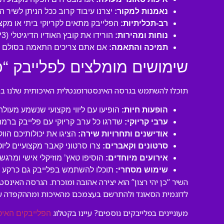
נאמנות למקור:
יצרנו עיבוד קרוב ככל הניתן לשיר 
רב-תכליתיות:
הפלייבק מתאים לקריוקי ביתי או מקצו
נוחות ומהירות:
הורידו את קובץ האודיו הדיגיטלי (MP3 איכותי) ישירות למחשב או לנייד שלכם והתחילו לשיר תוך דקות!
תמיכה והתאמה:
אם אתם צריכים התאמה בסולם או
שימושים מומלצים לפלייבק “כן 
תוכלו להשתמש בגרסה האינסטרומנטלית האיכותית שלנו במגו
הופעות חיות:
הופיעו עם ליווי מקצועי שנשמע מעול
ערבי קריוקי:
שדרגו כל ערב קריוקי עם פלייבק ברמה
אודישנים ותחרויות שירה:
הציגו את יכולותיכם הוו
סרטונים וקאברים:
צרו סרטוני קאבר מקצועיים ליו
אירועים מיוחדים:
הוסיפו טאץ’ מוזיקלי אישי ומרגש 
שימוש מסחרי:
תוכלו להשתמש בפלייבק גם כרקע לסר
השיר “כן יהי רצון” הוא יצירה אהובה ומוכרת. הגרסה האינ
לדוגמית הסאונד ולהתרשם בעצמכם מהאיכות ומההקפדה ע
מעוניינים בפלייבקים נוספים? עיינו בקטלוג
הפלייבקים האיכ