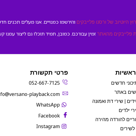
והירשמו כמנויים. אנו מעלים תכנים חדשי
וץ היוטיוב של ורסנו פלייבקים
זמין עבורכם. כמובן, תמיד תוכלו גם ליצור עמנו קש
 פלייבקים מהאתר
ראשיות
פרטי תקשורת
052-667-7125
יכוני חדשים
שים באתר
info@versano-playback.com‬
דים | שירי דת ואמונה
WhatsApp
רי ילדים
Facebook
ריים להורדה מהירה
Instagram
לשירים