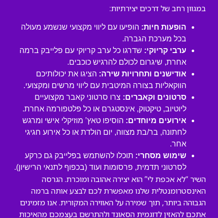
במגוון רחב של דרכים יצירתיות:
הופעות חיות:
הופיעו עם ליווי מקצועי שנשמע מעולה
בכל מערכת הגברה.
ערבי קריוקי:
שדרגו כל ערב קריוקי עם פלייבק ברמה
אחרת, שיגרום לכולם להרגיש כוכבים.
אודישנים ותחרויות שירה:
הציגו את יכולותיכם
הווקאליות בצורה המיטבית עם ליווי מרשים ומקצועי.
סרטונים וקאברים:
צרו סרטוני קאבר מקצועיים
ליוטיוב, טיקטוק, אינסטגרם או כל פלטפורמה אחרת.
אירועים מיוחדים:
הוסיפו טאץ’ מוזיקלי אישי ומרגש
לחתונה, בר/בת מצווה, יום הולדת או כל אירוע חגיגי
אחר.
שימוש מסחרי:
תוכלו להשתמש בפלייבק גם כרקע
לסרטוני תדמית, פרסומות ועוד (בכפוף לתנאי הרישיון).
השיר “לא אכפת לי” הוא יצירה אהובה ומוכרת. הגרסה
האינסטרומנטלית שלנו מאפשרת לכם לבצע אותה ברמה
הגבוהה ביותר, תוך שמירה על האווירה המקורית. אנו מזמינים
אתכם להאזין לדוגמית הסאונד ולהתרשם בעצמכם מהאיכות