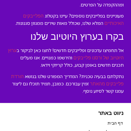
ומההקפדה על הפרטים.
מעוניינים בפלייבקים נוספים? עיינו בקטלוג
הפלייבקים
המלא שלנו, שכולל מאות שירים ממגוון סגנונות.
האיכותיים
בקרו בערוץ היוטיוב שלנו
אל תחמיצו עדכונים ופלייבקים חדשים! לחצו כאן לביקור ב
ערוץ
והירשמו כמנויים. אנו מעלים
היוטיוב של ורסנו פלייבקים
תכנים חדשים באופן קבוע, כולל קריוקי וידאו.
נתקלתם בבעיה טכנית? המדריך המפורט שלנו בנושא
הורדת
זמין עבורכם. כמובן, תמיד תוכלו גם ליצור
פלייבקים מהאתר
עמנו קשר לסיוע נוסף.
ניווט באתר
דף הבית