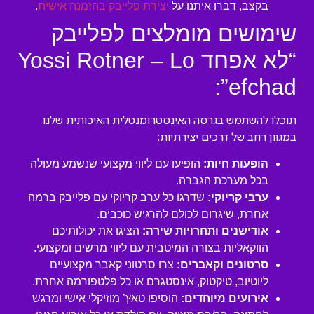
בקצב, דברו איתנו על
יצירת פלייבק בהזמנה אישית
.
שימושים מומלצים לפלייבק
“לא אפחד Yossi Rotner – Lo
efchad”:
תוכלו להשתמש בגרסה האינסטרומנטלית האיכותית שלנו
במגוון רחב של דרכים יצירתיות:
הופעות חיות:
הופיעו עם ליווי מקצועי שנשמע מעולה
בכל מערכת הגברה.
ערבי קריוקי:
שדרגו כל ערב קריוקי עם פלייבק ברמה
אחרת, שיגרום לכולם להרגיש כוכבים.
אודישנים ותחרויות שירה:
הציגו את יכולותיכם
הווקאליות בצורה המיטבית עם ליווי מרשים ומקצועי.
סרטונים וקאברים:
צרו סרטוני קאבר מקצועיים
ליוטיוב, טיקטוק, אינסטגרם או כל פלטפורמה אחרת.
אירועים מיוחדים:
הוסיפו טאץ’ מוזיקלי אישי ומרגש