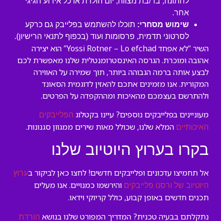
לחתונה, בר/בת מצווה, יום הולדת או כל אירוע חגיגי
אחר.
שימוש מסחרי:
תוכלו להשתמש בפלייבק גם כרקע
לסרטוני תדמית, פרסומות ועוד (בכפוף לתנאי הרישיון).
השיר “לא אפחד Yossi Rotner – Lo efchad” הוא יצירה
אהובה ומוכרת. הגרסה האינסטרומנטלית שלנו מאפשרת לכם
לבצע אותה ברמה הגבוהה ביותר, תוך שמירה על האווירה
המקורית. אנו מזמינים אתכם להאזין לדוגמית הסאונד
ולהתרשם בעצמכם מהאיכות ומההקפדה על הפרטים.
מעוניינים בפלייבקים נוספים? עיינו בקטלוג
הפלייבקים
המלא שלנו, שכולל מאות שירים ממגוון סגנונות.
האיכותיים
בקרו בערוץ היוטיוב שלנו
אל תחמיצו עדכונים ופלייבקים חדשים! לחצו כאן לביקור ב
ערוץ
והירשמו כמנויים. אנו מעלים
היוטיוב של ורסנו פלייבקים
תכנים חדשים באופן קבוע, כולל קריוקי וידאו.
נתקלתם בבעיה טכנית? המדריך המפורט שלנו בנושא
הורדת