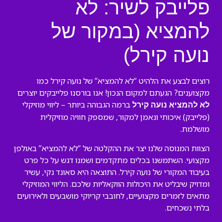
פלייבק לשיר: לא
להמציא (במקור של
נועה קירל)
רוצים לבצע את הלהיט “לא להמציא” של נועה קירל כמו
מקצוענים? הגעתם למקום הנכון! אנו בורסנו פלייבקים יוצרים
ברמה הגבוהה ביותר – ליווי מוזיקלי
לא להמציא נועה קירל
(פלייבק) איכותי ונאמן למקור, שמספק חוויה מוזיקלית
מושלמת.
הצוות המנוסה שלנו יצר את ההקלטה של “לא להמציא” באולפן
מקצועי. השתמשנו בכלים מתקדמים ושמנו דגש על כל פרט
בעיבוד המקורי של נועה קירל. התוצאה היא סאונד נקי, עשיר
ומדויק שיבליט את היכולות הווקאליות שלכם. הליווי המוזיקלי
מתאים לזמרים מקצועיים, לחובבי קריוקי מושבעים ולאירועים
בלתי נשכחים.