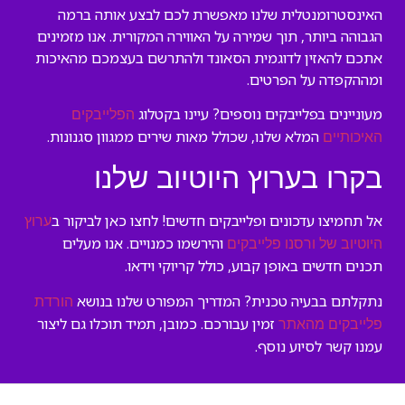
האינסטרומנטלית שלנו מאפשרת לכם לבצע אותה ברמה
הגבוהה ביותר, תוך שמירה על האווירה המקורית. אנו מזמינים
אתכם להאזין לדוגמית הסאונד ולהתרשם בעצמכם מהאיכות
ומההקפדה על הפרטים.
מעוניינים בפלייבקים נוספים? עיינו בקטלוג
הפלייבקים
המלא שלנו, שכולל מאות שירים ממגוון סגנונות.
האיכותיים
בקרו בערוץ היוטיוב שלנו
אל תחמיצו עדכונים ופלייבקים חדשים! לחצו כאן לביקור ב
ערוץ
והירשמו כמנויים. אנו מעלים
היוטיוב של ורסנו פלייבקים
תכנים חדשים באופן קבוע, כולל קריוקי וידאו.
נתקלתם בבעיה טכנית? המדריך המפורט שלנו בנושא
הורדת
זמין עבורכם. כמובן, תמיד תוכלו גם ליצור
פלייבקים מהאתר
עמנו קשר לסיוע נוסף.