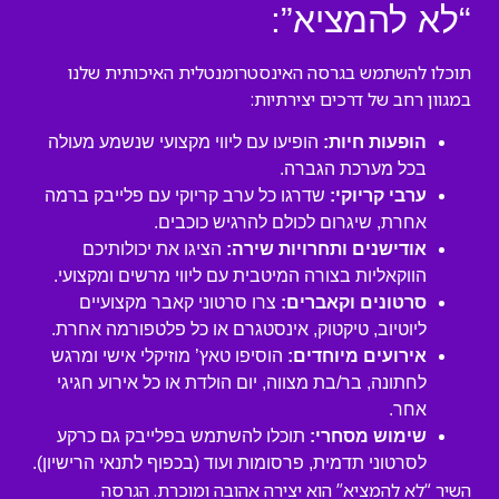
“לא להמציא”:
תוכלו להשתמש בגרסה האינסטרומנטלית האיכותית שלנו
במגוון רחב של דרכים יצירתיות:
הופעות חיות:
הופיעו עם ליווי מקצועי שנשמע מעולה
בכל מערכת הגברה.
ערבי קריוקי:
שדרגו כל ערב קריוקי עם פלייבק ברמה
אחרת, שיגרום לכולם להרגיש כוכבים.
אודישנים ותחרויות שירה:
הציגו את יכולותיכם
הווקאליות בצורה המיטבית עם ליווי מרשים ומקצועי.
סרטונים וקאברים:
צרו סרטוני קאבר מקצועיים
ליוטיוב, טיקטוק, אינסטגרם או כל פלטפורמה אחרת.
אירועים מיוחדים:
הוסיפו טאץ’ מוזיקלי אישי ומרגש
לחתונה, בר/בת מצווה, יום הולדת או כל אירוע חגיגי
אחר.
שימוש מסחרי:
תוכלו להשתמש בפלייבק גם כרקע
לסרטוני תדמית, פרסומות ועוד (בכפוף לתנאי הרישיון).
השיר “לא להמציא” הוא יצירה אהובה ומוכרת. הגרסה