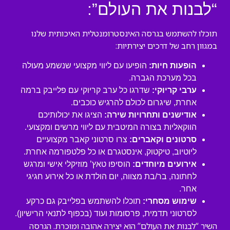
“לבנות את העולם”:
תוכלו להשתמש בגרסה האינסטרומנטלית האיכותית שלנו
במגוון רחב של דרכים יצירתיות:
הופעות חיות:
הופיעו עם ליווי מקצועי שנשמע מעולה
בכל מערכת הגברה.
ערבי קריוקי:
שדרגו כל ערב קריוקי עם פלייבק ברמה
אחרת, שיגרום לכולם להרגיש כוכבים.
אודישנים ותחרויות שירה:
הציגו את יכולותיכם
הווקאליות בצורה המיטבית עם ליווי מרשים ומקצועי.
סרטונים וקאברים:
צרו סרטוני קאבר מקצועיים
ליוטיוב, טיקטוק, אינסטגרם או כל פלטפורמה אחרת.
אירועים מיוחדים:
הוסיפו טאץ’ מוזיקלי אישי ומרגש
לחתונה, בר/בת מצווה, יום הולדת או כל אירוע חגיגי
אחר.
שימוש מסחרי:
תוכלו להשתמש בפלייבק גם כרקע
לסרטוני תדמית, פרסומות ועוד (בכפוף לתנאי הרישיון).
השיר “לבנות את העולם” הוא יצירה אהובה ומוכרת. הגרסה