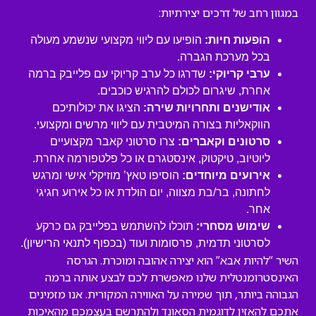
במגוון רחב של דרכים יצירתיות:
הופעות חיות:
הופיעו עם ליווי מקצועי שנשמע מעולה
בכל מערכת הגברה.
ערבי קריוקי:
שדרגו כל ערב קריוקי עם פלייבק ברמה
אחרת, שיגרום לכולם להרגיש כוכבים.
אודישנים ותחרויות שירה:
הציגו את יכולותיכם
הווקאליות בצורה המיטבית עם ליווי מרשים ומקצועי.
סרטונים וקאברים:
צרו סרטוני קאבר מקצועיים
ליוטיוב, טיקטוק, אינסטגרם או כל פלטפורמה אחרת.
אירועים מיוחדים:
הוסיפו טאץ’ מוזיקלי אישי ומרגש
לחתונה, בר/בת מצווה, יום הולדת או כל אירוע חגיגי
אחר.
שימוש מסחרי:
תוכלו להשתמש בפלייבק גם כרקע
לסרטוני תדמית, פרסומות ועוד (בכפוף לתנאי הרישיון).
השיר “להיות אבא” הוא יצירה אהובה ומוכרת. הגרסה
האינסטרומנטלית שלנו מאפשרת לכם לבצע אותה ברמה
הגבוהה ביותר, תוך שמירה על האווירה המקורית. אנו מזמינים
אתכם להאזין לדוגמית הסאונד ולהתרשם בעצמכם מהאיכות