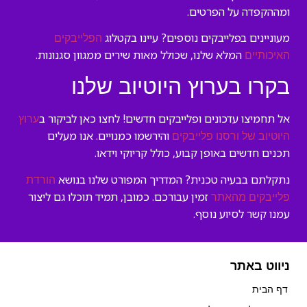
ומההקפדה על הפרטים.
מעוניינים בפלייבקים נוספים? עיינו בקטלוג
הפלייבקים
המלא שלנו, שכולל מאות שירים ממגוון סגנונות.
האיכותיים
בקרו בערוץ היוטיוב שלנו
אל תחמיצו עדכונים ופלייבקים חדשים! לחצו כאן לביקור ב
ערוץ
והירשמו כמנויים. אנו מעלים
היוטיוב של ורסנו פלייבקים
תכנים חדשים באופן קבוע, כולל קריוקי וידאו.
נתקלתם בבעיה טכנית? המדריך המפורט שלנו בנושא
הורדת
זמין עבורכם. כמובן, תמיד תוכלו גם ליצור
פלייבקים מהאתר
עמנו קשר לסיוע נוסף.
ניווט באתר
דף הבית