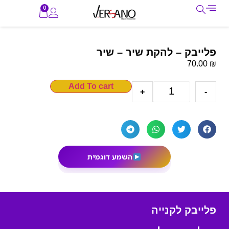
0
פלייבק – להקת שיר – שיר
₪
70.00
Add To cart
+
-
השמע דוגמית
פלייבק לקנייה