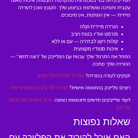
הפלייבק הזה בנוי בטכנולוגיה מתקדמת להבטחת איכות סאונד
עקבית ותמיכה מושלמת בביצוע שלך. הקובץ מוכן להורדה
מיידית — אין המתנות, אין סיבוכים.
הורדה מיידית וקלה
פורמט אודיו בטוח ויציב
קולות רקע לבחירה — עם או ללא
איכות סטודיו מקצועית
התחל את התרגול שלך עכשיו עם הפלייבק של ‘רוצה לחזור’ —
ההורדה שלך מחכה.
זקוקים לעזרה בהורדה?
מדריך הורדת פלייבקים
רוצים פלייבק בהתאמה אישית?
יצירת פלייבק בהזמנה אישית
לעוד פלייבקים חדשים ודוגמאות האזנה:
ערוץ היוטיוב של ורסנו
פלייבק
שאלות נפוצות
האם אוכל להוריד את הפלייבק עם