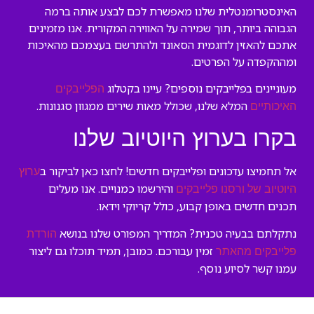
האינסטרומנטלית שלנו מאפשרת לכם לבצע אותה ברמה
הגבוהה ביותר, תוך שמירה על האווירה המקורית. אנו מזמינים
אתכם להאזין לדוגמית הסאונד ולהתרשם בעצמכם מהאיכות
ומההקפדה על הפרטים.
מעוניינים בפלייבקים נוספים? עיינו בקטלוג
הפלייבקים
המלא שלנו, שכולל מאות שירים ממגוון סגנונות.
האיכותיים
בקרו בערוץ היוטיוב שלנו
אל תחמיצו עדכונים ופלייבקים חדשים! לחצו כאן לביקור ב
ערוץ
והירשמו כמנויים. אנו מעלים
היוטיוב של ורסנו פלייבקים
תכנים חדשים באופן קבוע, כולל קריוקי וידאו.
נתקלתם בבעיה טכנית? המדריך המפורט שלנו בנושא
הורדת
זמין עבורכם. כמובן, תמיד תוכלו גם ליצור
פלייבקים מהאתר
עמנו קשר לסיוע נוסף.