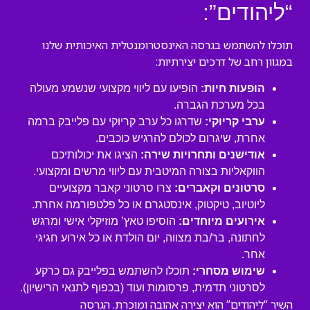
“ליהודים”:
תוכלו להשתמש בגרסה האינסטרומנטלית האיכותית שלנו
במגוון רחב של דרכים יצירתיות:
הופעות חיות:
הופיעו עם ליווי מקצועי שנשמע מעולה
בכל מערכת הגברה.
ערבי קריוקי:
שדרגו כל ערב קריוקי עם פלייבק ברמה
אחרת, שיגרום לכולם להרגיש כוכבים.
אודישנים ותחרויות שירה:
הציגו את יכולותיכם
הווקאליות בצורה המיטבית עם ליווי מרשים ומקצועי.
סרטונים וקאברים:
צרו סרטוני קאבר מקצועיים
ליוטיוב, טיקטוק, אינסטגרם או כל פלטפורמה אחרת.
אירועים מיוחדים:
הוסיפו טאץ’ מוזיקלי אישי ומרגש
לחתונה, בר/בת מצווה, יום הולדת או כל אירוע חגיגי
אחר.
שימוש מסחרי:
תוכלו להשתמש בפלייבק גם כרקע
לסרטוני תדמית, פרסומות ועוד (בכפוף לתנאי הרישיון).
השיר “ליהודים” הוא יצירה אהובה ומוכרת. הגרסה