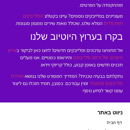
ומההקפדה על הפרטים.
מעוניינים בפלייבקים נוספים? עיינו בקטלוג
הפלייבקים
המלא שלנו, שכולל מאות שירים ממגוון סגנונות.
האיכותיים
בקרו בערוץ היוטיוב שלנו
אל תחמיצו עדכונים ופלייבקים חדשים! לחצו כאן לביקור ב
ערוץ
והירשמו כמנויים. אנו מעלים
היוטיוב של ורסנו פלייבקים
תכנים חדשים באופן קבוע, כולל קריוקי וידאו.
נתקלתם בבעיה טכנית? המדריך המפורט שלנו בנושא
הורדת
זמין עבורכם. כמובן, תמיד תוכלו גם ליצור
פלייבקים מהאתר
עמנו קשר לסיוע נוסף.
ניווט באתר
דף הבית