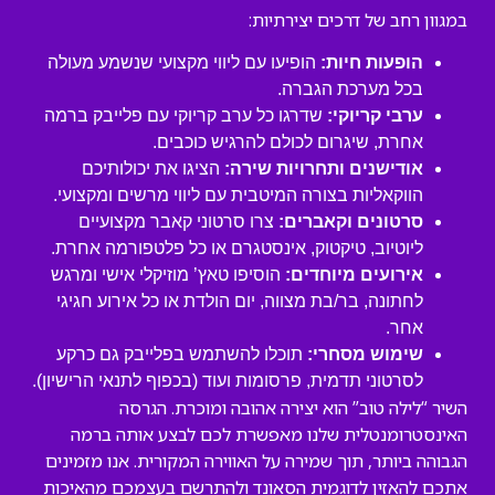
במגוון רחב של דרכים יצירתיות:
הופעות חיות:
הופיעו עם ליווי מקצועי שנשמע מעולה
בכל מערכת הגברה.
ערבי קריוקי:
שדרגו כל ערב קריוקי עם פלייבק ברמה
אחרת, שיגרום לכולם להרגיש כוכבים.
אודישנים ותחרויות שירה:
הציגו את יכולותיכם
הווקאליות בצורה המיטבית עם ליווי מרשים ומקצועי.
סרטונים וקאברים:
צרו סרטוני קאבר מקצועיים
ליוטיוב, טיקטוק, אינסטגרם או כל פלטפורמה אחרת.
אירועים מיוחדים:
הוסיפו טאץ’ מוזיקלי אישי ומרגש
לחתונה, בר/בת מצווה, יום הולדת או כל אירוע חגיגי
אחר.
שימוש מסחרי:
תוכלו להשתמש בפלייבק גם כרקע
לסרטוני תדמית, פרסומות ועוד (בכפוף לתנאי הרישיון).
השיר “לילה טוב” הוא יצירה אהובה ומוכרת. הגרסה
האינסטרומנטלית שלנו מאפשרת לכם לבצע אותה ברמה
הגבוהה ביותר, תוך שמירה על האווירה המקורית. אנו מזמינים
אתכם להאזין לדוגמית הסאונד ולהתרשם בעצמכם מהאיכות