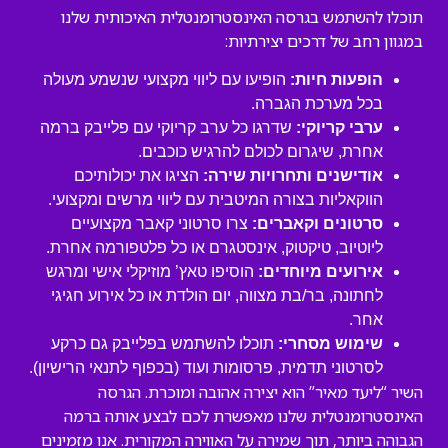
תוכלו להשתמש בגרסה האינסטרומנטלית האיכותית שלנו
במגוון רחב של דרכים יצירתיות:
הופעות חיות:
הופיעו עם ליווי מקצועי שנשמע מעולה
בכל מערכת הגברה.
ערבי קריוקי:
שדרגו כל ערב קריוקי עם פלייבק ברמה
אחרת, שיגרום לכולם להרגיש כוכבים.
אודישנים ותחרויות שירה:
הציגו את יכולותיכם
הווקאליות בצורה המיטבית עם ליווי מרשים ומקצועי.
סרטונים וקאברים:
צרו סרטוני קאבר מקצועיים
ליוטיוב, טיקטוק, אינסטגרם או כל פלטפורמה אחרת.
אירועים מיוחדים:
הוסיפו טאץ’ מוזיקלי אישי ומרגש
לחתונה, בר/בת מצווה, יום הולדת או כל אירוע חגיגי
אחר.
שימוש מסחרי:
תוכלו להשתמש בפלייבק גם כרקע
לסרטוני תדמית, פרסומות ועוד (בכפוף לתנאי הרישיון).
השיר “ליעד מאיר” הוא יצירה אהובה ומוכרת. הגרסה
האינסטרומנטלית שלנו מאפשרת לכם לבצע אותה ברמה
הגבוהה ביותר, תוך שמירה על האווירה המקורית. אנו מזמינים