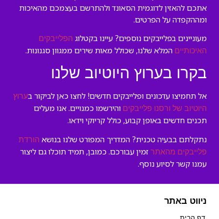
אתכם להאזין לדוגמית הסאונד ולהתרשם בעצמכם מהאיכות
ומההקפדה על הפרטים.
מעוניינים בפלייבקים נוספים? עיינו בקטלוג
הפלייבקים
המלא שלנו, שכולל מאות שירים ממגוון סגנונות.
האיכותיים
בקרו בערוץ היוטיוב שלנו
אל תחמיצו עדכונים ופלייבקים חדשים! לחצו כאן לביקור ב
ערוץ
והירשמו כמנויים. אנו מעלים
היוטיוב של ורסנו פלייבקים
תכנים חדשים באופן קבוע, כולל קריוקי וידאו.
נתקלתם בבעיה טכנית? המדריך המפורט שלנו בנושא
הורדת
זמין עבורכם. כמובן, תמיד תוכלו גם ליצור
פלייבקים מהאתר
עמנו קשר לסיוע נוסף.
ניווט באתר
דף הבית