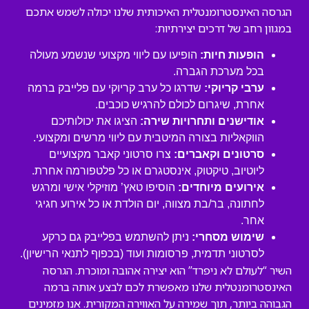
הגרסה האינסטרומנטלית האיכותית שלנו יכולה לשמש אתכם
במגוון רחב של דרכים יצירתיות:
הופעות חיות:
הופיעו עם ליווי מקצועי שנשמע מעולה
בכל מערכת הגברה.
ערבי קריוקי:
שדרגו כל ערב קריוקי עם פלייבק ברמה
אחרת, שיגרום לכולם להרגיש כוכבים.
אודישנים ותחרויות שירה:
הציגו את יכולותיכם
הווקאליות בצורה המיטבית עם ליווי מרשים ומקצועי.
סרטונים וקאברים:
צרו סרטוני קאבר מקצועיים
ליוטיוב, טיקטוק, אינסטגרם או כל פלטפורמה אחרת.
אירועים מיוחדים:
הוסיפו טאץ’ מוזיקלי אישי ומרגש
לחתונה, בר/בת מצווה, יום הולדת או כל אירוע חגיגי
אחר.
שימוש מסחרי:
ניתן להשתמש בפלייבק גם כרקע
לסרטוני תדמית, פרסומות ועוד (בכפוף לתנאי הרישיון).
השיר “לעולם לא ניפרד” הוא יצירה אהובה ומוכרת. הגרסה
האינסטרומנטלית שלנו מאפשרת לכם לבצע אותה ברמה
הגבוהה ביותר, תוך שמירה על האווירה המקורית. אנו מזמינים