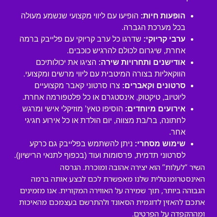
הופעות חיות:
הופיעו עם ליווי מקצועי שנשמע מעולה
בכל מערכת הגברה.
ערבי קריוקי:
שדרגו כל ערב קריוקי עם פלייבק ברמה
אחרת, שיגרום לכולם להרגיש כוכבים.
אודישנים ותחרויות שירה:
הציגו את יכולותיכם
הווקאליות בצורה המיטבית עם ליווי מרשים ומקצועי.
סרטונים וקאברים:
צרו סרטוני קאבר מקצועיים
ליוטיוב, טיקטוק, אינסטגרם או כל פלטפורמה אחרת.
אירועים מיוחדים:
הוסיפו טאץ’ מוזיקלי אישי ומרגש
לחתונה, בר/בת מצווה, יום הולדת או כל אירוע חגיגי
אחר.
שימוש מסחרי:
ניתן להשתמש בפלייבק גם כרקע
לסרטוני תדמית, פרסומות ועוד (בכפוף לתנאי הרישיון).
השיר “לעלות” הוא יצירה אהובה ומוכרת. הגרסה
האינסטרומנטלית שלנו מאפשרת לכם לבצע אותה ברמה
הגבוהה ביותר, תוך שמירה על האווירה המקורית. אנו מזמינים
אתכם להאזין לדוגמית הסאונד ולהתרשם בעצמכם מהאיכות
ומההקפדה על הפרטים.