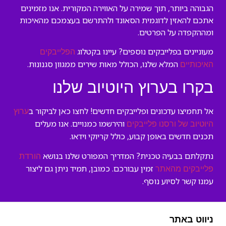
הגבוהה ביותר, תוך שמירה על האווירה המקורית. אנו מזמינים
אתכם להאזין לדוגמית הסאונד ולהתרשם בעצמכם מהאיכות
ומההקפדה על הפרטים.
מעוניינים בפלייבקים נוספים? עיינו בקטלוג
הפלייבקים
המלא שלנו, הכולל מאות שירים ממגוון סגנונות.
האיכותיים
בקרו בערוץ היוטיוב שלנו
אל תחמיצו עדכונים ופלייבקים חדשים! לחצו כאן לביקור ב
ערוץ
והירשמו כמנויים. אנו מעלים
היוטיוב של ורסנו פלייבקים
תכנים חדשים באופן קבוע, כולל קריוקי וידאו.
נתקלתם בבעיה טכנית? המדריך המפורט שלנו בנושא
הורדת
זמין עבורכם. כמובן, תמיד ניתן גם ליצור
פלייבקים מהאתר
עמנו קשר לסיוע נוסף.
ניווט באתר