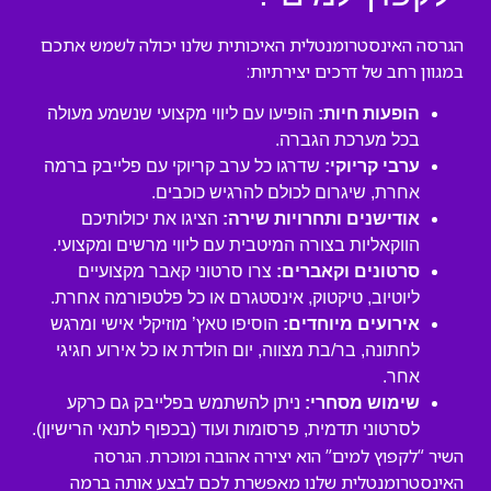
הגרסה האינסטרומנטלית האיכותית שלנו יכולה לשמש אתכם
במגוון רחב של דרכים יצירתיות:
הופעות חיות:
הופיעו עם ליווי מקצועי שנשמע מעולה
בכל מערכת הגברה.
ערבי קריוקי:
שדרגו כל ערב קריוקי עם פלייבק ברמה
אחרת, שיגרום לכולם להרגיש כוכבים.
אודישנים ותחרויות שירה:
הציגו את יכולותיכם
הווקאליות בצורה המיטבית עם ליווי מרשים ומקצועי.
סרטונים וקאברים:
צרו סרטוני קאבר מקצועיים
ליוטיוב, טיקטוק, אינסטגרם או כל פלטפורמה אחרת.
אירועים מיוחדים:
הוסיפו טאץ’ מוזיקלי אישי ומרגש
לחתונה, בר/בת מצווה, יום הולדת או כל אירוע חגיגי
אחר.
שימוש מסחרי:
ניתן להשתמש בפלייבק גם כרקע
לסרטוני תדמית, פרסומות ועוד (בכפוף לתנאי הרישיון).
השיר “לקפוץ למים” הוא יצירה אהובה ומוכרת. הגרסה
האינסטרומנטלית שלנו מאפשרת לכם לבצע אותה ברמה