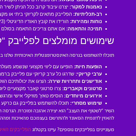
נאמנות למקור:
יצרנו עיבוד קרוב ככל הניתן לשיר 
רב-תכליתיות:
הפלייבק מתאים לקריוקי ביתי או מקצו
נוחות ומהירות:
הורידו את קובץ האודיו הדיגיטלי (MP3 איכותי) ישירות למחשב או לנייד שלכם והתחילו לשיר תוך דקות!
תמיכה והתאמה:
אם אתם צריכים התאמה בסולם או
שימושים מומלצים לפלייבק “
תוכלו להשתמש בגרסה האינסטרומנטלית האיכותית שלנו במגו
הופעות חיות:
הופיעו עם ליווי מקצועי שנשמע מעול
ערבי קריוקי:
שדרגו כל ערב קריוקי עם פלייבק ברמה
אודישנים ותחרויות שירה:
הציגו את יכולותיכם הוו
סרטונים וקאברים:
צרו סרטוני קאבר מקצועיים ליו
אירועים מיוחדים:
הוסיפו טאץ’ מוזיקלי אישי ומרגש 
שימוש מסחרי:
תוכלו להשתמש בפלייבק גם כרקע לסר
השיר “לשטוף את העצב” הוא יצירה אהובה ומוכרת. הגרסה 
להאזין לדוגמית הסאונד ולהתרשם בעצמכם מהאיכות ומהה
מעוניינים בפלייבקים נוספים? עיינו בקטלוג
הפלייבקים האיכ