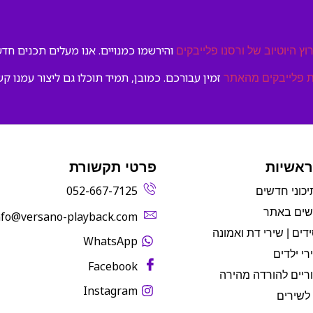
והירשמו כמנויים. אנו מעלים תכנים חדשי
וץ היוטיוב של ורסנו פלייבקים
זמין עבורכם. כמובן, תמיד תוכלו גם ליצור עמנו קש
 פלייבקים מהאתר
ראשיות
פרטי תקשורת
052-667-7125
יכוני חדשים
שים באתר
info@versano-playback.com‬
דים | שירי דת ואמונה
WhatsApp
רי ילדים
Facebook
ריים להורדה מהירה
Instagram
לשירים