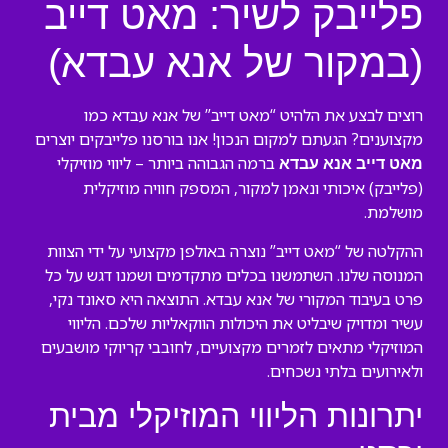
פלייבק לשיר: מאט דייב
(במקור של אנא עבדא)
רוצים לבצע את הלהיט “מאט דייב” של אנא עבדא כמו
מקצוענים? הגעתם למקום הנכון! אנו בורסנו פלייבקים יוצרים
ברמה הגבוהה ביותר – ליווי מוזיקלי
מאט דייב אנא עבדא
(פלייבק) איכותי ונאמן למקור, המספק חוויה מוזיקלית
מושלמת.
ההקלטה של “מאט דייב” נוצרה באולפן מקצועי על ידי הצוות
המנוסה שלנו. השתמשנו בכלים מתקדמים ושמנו דגש על כל
פרט בעיבוד המקורי של אנא עבדא. התוצאה היא סאונד נקי,
עשיר ומדויק שיבליט את היכולות הווקאליות שלכם. הליווי
המוזיקלי מתאים לזמרים מקצועיים, לחובבי קריוקי מושבעים
ולאירועים בלתי נשכחים.
יתרונות הליווי המוזיקלי מבית