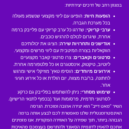
במגוון רחב של דרכים יצירתיות:
הופעות חיות:
הופיעו עם ליווי מקצועי שנשמע מעולה
בכל מערכת הגברה.
ערבי קריוקי:
שדרגו כל ערב קריוקי עם פלייבק ברמה
אחרת, שיגרום לכולם להרגיש כוכבים.
אודישנים ותחרויות שירה:
הציגו את יכולותיכם
הווקאליות בצורה המיטבית עם ליווי מרשים ומקצועי.
סרטונים וקאברים:
צרו סרטוני קאבר מקצועיים
ליוטיוב, טיקטוק, אינסטגרם או כל פלטפורמה אחרת.
אירועים מיוחדים:
הוסיפו טאץ’ מוזיקלי אישי ומרגש
לחתונה, בר/בת מצווה, יום הולדת או כל אירוע חגיגי
אחר.
שימוש מסחרי:
ניתן להשתמש בפלייבק גם כרקע
לסרטוני תדמית, פרסומות ועוד (בכפוף לתנאי הרישיון).
השיר “מאט דייב” הוא יצירה אהובה ומוכרת. הגרסה
האינסטרומנטלית שלנו מאפשרת לכם לבצע אותה ברמה
הגבוהה ביותר, תוך שמירה על האווירה המקורית. אנו מזמינים
אתכם להאזין לדוגמית הסאונד ולהתרשם בעצמכם מהאיכות