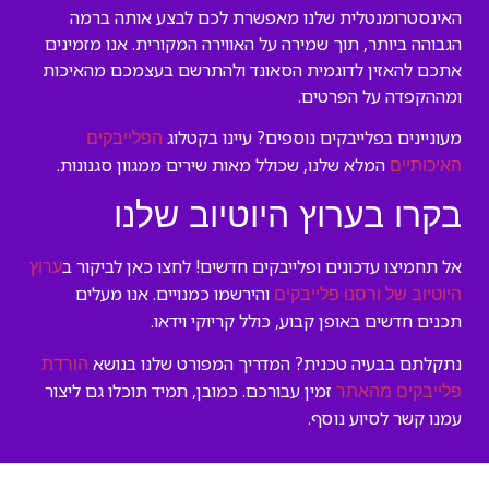
האינסטרומנטלית שלנו מאפשרת לכם לבצע אותה ברמה
הגבוהה ביותר, תוך שמירה על האווירה המקורית. אנו מזמינים
אתכם להאזין לדוגמית הסאונד ולהתרשם בעצמכם מהאיכות
ומההקפדה על הפרטים.
מעוניינים בפלייבקים נוספים? עיינו בקטלוג
הפלייבקים
המלא שלנו, שכולל מאות שירים ממגוון סגנונות.
האיכותיים
בקרו בערוץ היוטיוב שלנו
אל תחמיצו עדכונים ופלייבקים חדשים! לחצו כאן לביקור ב
ערוץ
והירשמו כמנויים. אנו מעלים
היוטיוב של ורסנו פלייבקים
תכנים חדשים באופן קבוע, כולל קריוקי וידאו.
נתקלתם בבעיה טכנית? המדריך המפורט שלנו בנושא
הורדת
זמין עבורכם. כמובן, תמיד תוכלו גם ליצור
פלייבקים מהאתר
עמנו קשר לסיוע נוסף.