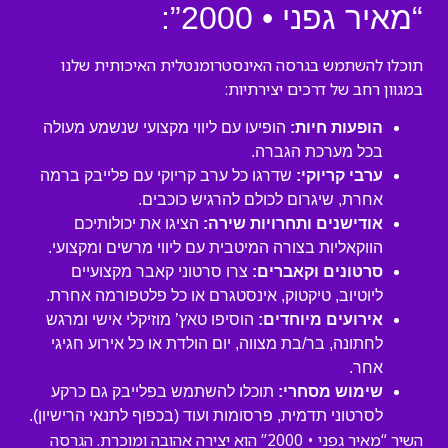
“מאיר גפני • 2000”:
תוכלו להשתמש בגרסה האינסטרומנטלית האיכותית שלנו
במגוון רחב של דרכים יצירתיות:
הופעות חיות:
הופיעו עם ליווי מקצועי שנשמע מעולה
בכל מערכת הגברה.
ערבי קריוקי:
שדרגו כל ערב קריוקי עם פלייבק ברמה
אחרת, שיגרום לכולם להרגיש כוכבים.
אודישנים ותחרויות שירה:
הציגו את יכולותיכם
הווקאליות בצורה המיטבית עם ליווי מרשים ומקצועי.
סרטונים וקאברים:
צרו סרטוני קאבר מקצועיים
ליוטיוב, טיקטוק, אינסטגרם או כל פלטפורמה אחרת.
אירועים מיוחדים:
הוסיפו טאץ’ מוזיקלי אישי ומרגש
לחתונה, בר/בת מצווה, יום הולדת או כל אירוע חגיגי
אחר.
שימוש מסחרי:
תוכלו להשתמש בפלייבק גם כרקע
לסרטוני תדמית, פרסומות ועוד (בכפוף לתנאי הרישיון).
השיר “מאיר גפני • 2000” הוא יצירה אהובה ומוכרת. הגרסה