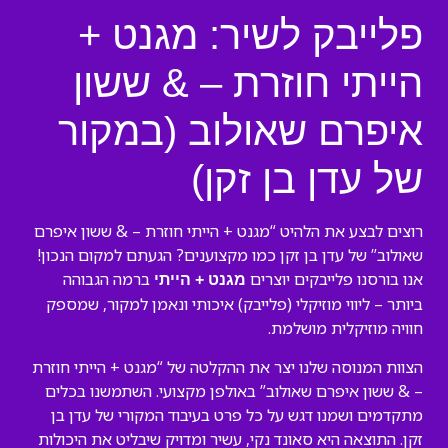
פלייבק לשיר: מגנט +
הייתי חוזרת – & ששון
איפרם שאולוב (במקור
של עדן בן זקן)
רוצים לבצע את הלהיט “מגנט + הייתי חוזרת – & ששון איפרם
שאולוב” של עדן בן זקן כמו מקצוענים? הגעתם למקום הנכון!
אנו בורסנו פלייבקים יוצרים
ברמה הגבוהה
מגנט + הייתי
ביותר – ליווי מוזיקלי (פלייבק) איכותי ונאמן למקור, שמספק
חוויה מוזיקלית מושלמת.
הצוות המנוסה שלנו יצר את ההקלטה של “מגנט + הייתי חוזרת
– & ששון איפרם שאולוב” באולפן מקצועי. השתמשנו בכלים
מתקדמים ושמנו דגש על כל פרט בעיבוד המקורי של עדן בן
זקן. התוצאה היא סאונד נקי, עשיר ומדויק שיבליט את היכולות