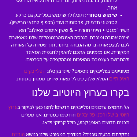
לחתונה, בר/בת מצווה, יום הולדת או כל אירוע חגיגי
אחר.
שימוש מסחרי:
תוכלו להשתמש בפלייבק גם כרקע
לסרטוני תדמית, פרסומות ועוד (בכפוף לתנאי הרישיון).
השיר “מגנט + הייתי חוזרת – & ששון איפרם שאולוב” הוא
יצירה אהובה ומוכרת. הגרסה האינסטרומנטלית שלנו מאפשרת
לכם לבצע אותה ברמה הגבוהה ביותר, תוך שמירה על האווירה
המקורית. אנו מזמינים אתכם להאזין לדוגמית הסאונד
ולהתרשם בעצמכם מהאיכות ומההקפדה על הפרטים.
מעוניינים בפלייבקים נוספים? עיינו בקטלוג
הפלייבקים
המלא שלנו, שכולל מאות שירים ממגוון סגנונות.
האיכותיים
בקרו בערוץ היוטיוב שלנו
אל תחמיצו עדכונים ופלייבקים חדשים! לחצו כאן לביקור ב
ערוץ
והירשמו כמנויים. אנו מעלים
היוטיוב של ורסנו פלייבקים
תכנים חדשים באופן קבוע, כולל קריוקי וידאו.
נתקלתם בבעיה טכנית? המדריך המפורט שלנו בנושא
הורדת