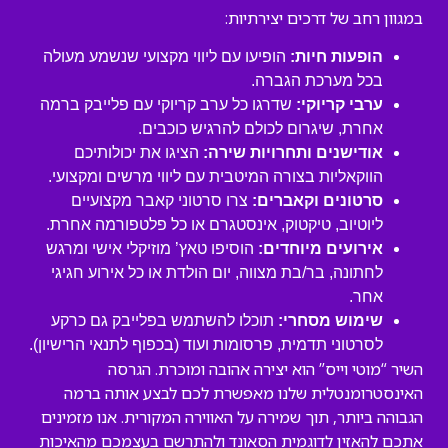
במגוון רחב של דרכים יצירתיות:
הופעות חיות:
הופיעו עם ליווי מקצועי שנשמע מעולה
בכל מערכת הגברה.
ערבי קריוקי:
שדרגו כל ערב קריוקי עם פלייבק ברמה
אחרת, שיגרום לכולם להרגיש כוכבים.
אודישנים ותחרויות שירה:
הציגו את יכולותיכם
הווקאליות בצורה המיטבית עם ליווי מרשים ומקצועי.
סרטונים וקאברים:
צרו סרטוני קאבר מקצועיים
ליוטיוב, טיקטוק, אינסטגרם או כל פלטפורמה אחרת.
אירועים מיוחדים:
הוסיפו טאץ’ מוזיקלי אישי ומרגש
לחתונה, בר/בת מצווה, יום הולדת או כל אירוע חגיגי
אחר.
שימוש מסחרי:
תוכלו להשתמש בפלייבק גם כרקע
לסרטוני תדמית, פרסומות ועוד (בכפוף לתנאי הרישיון).
השיר “מוטי וייס” הוא יצירה אהובה ומוכרת. הגרסה
האינסטרומנטלית שלנו מאפשרת לכם לבצע אותה ברמה
הגבוהה ביותר, תוך שמירה על האווירה המקורית. אנו מזמינים
אתכם להאזין לדוגמית הסאונד ולהתרשם בעצמכם מהאיכות