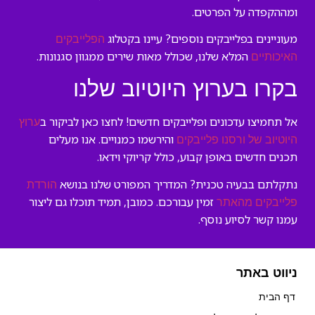
ומההקפדה על הפרטים.
מעוניינים בפלייבקים נוספים? עיינו בקטלוג
הפלייבקים
המלא שלנו, שכולל מאות שירים ממגוון סגנונות.
האיכותיים
בקרו בערוץ היוטיוב שלנו
אל תחמיצו עדכונים ופלייבקים חדשים! לחצו כאן לביקור ב
ערוץ
והירשמו כמנויים. אנו מעלים
היוטיוב של ורסנו פלייבקים
תכנים חדשים באופן קבוע, כולל קריוקי וידאו.
נתקלתם בבעיה טכנית? המדריך המפורט שלנו בנושא
הורדת
זמין עבורכם. כמובן, תמיד תוכלו גם ליצור
פלייבקים מהאתר
עמנו קשר לסיוע נוסף.
ניווט באתר
דף הבית