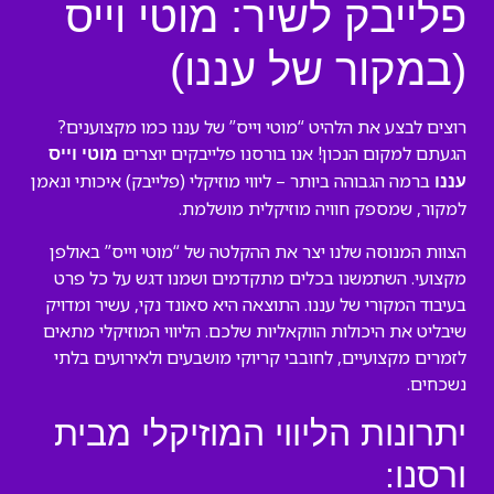
פלייבק לשיר: מוטי וייס
(במקור של עננו)
רוצים לבצע את הלהיט “מוטי וייס” של עננו כמו מקצוענים?
הגעתם למקום הנכון! אנו בורסנו פלייבקים יוצרים
מוטי וייס
ברמה הגבוהה ביותר – ליווי מוזיקלי (פלייבק) איכותי ונאמן
עננו
למקור, שמספק חוויה מוזיקלית מושלמת.
הצוות המנוסה שלנו יצר את ההקלטה של “מוטי וייס” באולפן
מקצועי. השתמשנו בכלים מתקדמים ושמנו דגש על כל פרט
בעיבוד המקורי של עננו. התוצאה היא סאונד נקי, עשיר ומדויק
שיבליט את היכולות הווקאליות שלכם. הליווי המוזיקלי מתאים
לזמרים מקצועיים, לחובבי קריוקי מושבעים ולאירועים בלתי
נשכחים.
יתרונות הליווי המוזיקלי מבית
ורסנו: