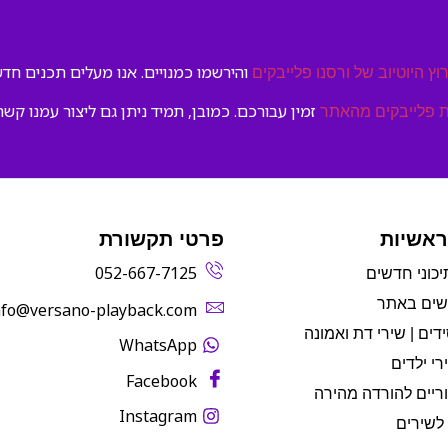
והירשמו כמנויים. אנו מעלים תכנים חדשי
וץ היוטיוב של ורסנו פלייבקים
זמין עבורכם. כמובן, תמיד ניתן גם ליצור עמנו קשר
 פלייבקים מהאתר
ראשיות
פרטי תקשורת
052-667-7125
יכוני חדשים
שים באתר
info@versano-playback.com‬
דים | שירי דת ואמונה
WhatsApp
רי ילדים
Facebook
ריים להורדה מהירה
Instagram
לשירים