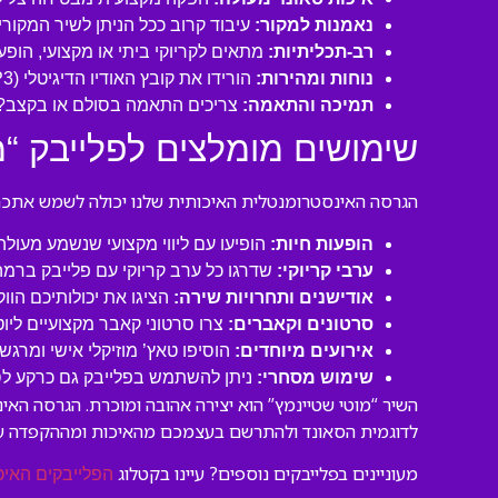
נאמנות למקור:
עיבוד קרוב ככל הניתן לשיר המקורי
רב-תכליתיות:
מתאים לקריוקי ביתי או מקצועי, הופע
נוחות ומהירות:
הורידו את קובץ האודיו הדיגיטלי (MP3 איכותי) ישירות למחשב או לנייד שלכם. תוכלו להתחיל לשיר תוך דקות!
תמיכה והתאמה:
צריכים התאמה בסולם או בקצב? 
שימושים מומלצים לפלייבק “מ
הגרסה האינסטרומנטלית האיכותית שלנו יכולה לשמש אתכם ב
הופעות חיות:
הופיעו עם ליווי מקצועי שנשמע מעול
ערבי קריוקי:
שדרגו כל ערב קריוקי עם פלייבק ברמה
אודישנים ותחרויות שירה:
הציגו את יכולותיכם הוו
סרטונים וקאברים:
צרו סרטוני קאבר מקצועיים ליו
אירועים מיוחדים:
הוסיפו טאץ’ מוזיקלי אישי ומרגש 
שימוש מסחרי:
ניתן להשתמש בפלייבק גם כרקע לסרט
השיר “מוטי שטיינמץ” הוא יצירה אהובה ומוכרת. הגרסה הא
לדוגמית הסאונד ולהתרשם בעצמכם מהאיכות ומההקפדה ע
מעוניינים בפלייבקים נוספים? עיינו בקטלוג
הפלייבקים האיכ