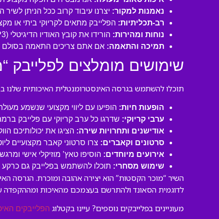
נאמנות למקור:
יצרנו עיבוד קרוב ככל הניתן לשיר ה
רב-תכליתיות:
הפלייבק מתאים לקריוקי ביתי או מקצו
נוחות ומהירות:
הורידו את קובץ האודיו הדיגיטלי (MP3 איכותי) ישירות למחשב או לנייד שלכם והתחילו לשיר תוך דקות!
תמיכה והתאמה:
אם אתם צריכים התאמה בסולם או
שימושים מומלצים לפלייבק “
תוכלו להשתמש בגרסה האינסטרומנטלית האיכותית שלנו במגו
הופעות חיות:
הופיעו עם ליווי מקצועי שנשמע מעול
ערבי קריוקי:
שדרגו כל ערב קריוקי עם פלייבק ברמה
אודישנים ותחרויות שירה:
הציגו את יכולותיכם הוו
סרטונים וקאברים:
צרו סרטוני קאבר מקצועיים ליו
אירועים מיוחדים:
הוסיפו טאץ’ מוזיקלי אישי ומרגש 
שימוש מסחרי:
תוכלו להשתמש בפלייבק גם כרקע לסר
השיר “מוכר הקסטות” הוא יצירה אהובה ומוכרת. הגרסה האי
לדוגמית הסאונד ולהתרשם בעצמכם מהאיכות ומההקפדה ע
מעוניינים בפלייבקים נוספים? עיינו בקטלוג
הפלייבקים האיכ