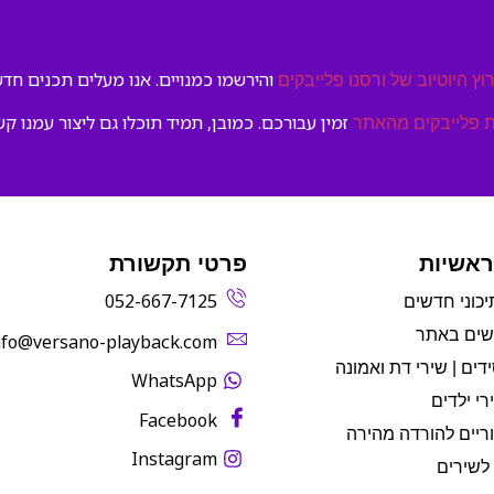
והירשמו כמנויים. אנו מעלים תכנים חדשי
וץ היוטיוב של ורסנו פלייבקים
זמין עבורכם. כמובן, תמיד תוכלו גם ליצור עמנו קש
 פלייבקים מהאתר
ראשיות
פרטי תקשורת
052-667-7125
יכוני חדשים
שים באתר
info@versano-playback.com‬
דים | שירי דת ואמונה
WhatsApp
רי ילדים
Facebook
ריים להורדה מהירה
Instagram
לשירים