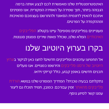
האינסטרומנטלית שלנו מאפשרת לכם לבצע אותה ברמה
הגבוהה ביותר, תוך שמירה על האווירה המקורית. אנו מזמינים
אתכם להאזין לדוגמית הסאונד ולהתרשם בעצמכם מהאיכות
ומההקפדה על הפרטים.
מעוניינים בפלייבקים נוספים? עיינו בקטלוג
הפלייבקים
המלא שלנו, שכולל מאות שירים ממגוון סגנונות.
האיכותיים
בקרו בערוץ היוטיוב שלנו
אל תחמיצו עדכונים ופלייבקים חדשים! לחצו כאן לביקור ב
ערוץ
והירשמו כמנויים. אנו מעלים
היוטיוב של ורסנו פלייבקים
תכנים חדשים באופן קבוע, כולל קריוקי וידאו.
נתקלתם בבעיה טכנית? המדריך המפורט שלנו בנושא
הורדת
זמין עבורכם. כמובן, תמיד תוכלו גם ליצור
פלייבקים מהאתר
עמנו קשר לסיוע נוסף.