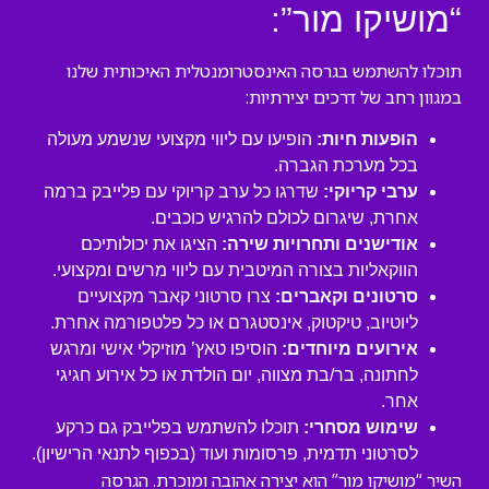
“מושיקו מור”:
תוכלו להשתמש בגרסה האינסטרומנטלית האיכותית שלנו
במגוון רחב של דרכים יצירתיות:
הופעות חיות:
הופיעו עם ליווי מקצועי שנשמע מעולה
בכל מערכת הגברה.
ערבי קריוקי:
שדרגו כל ערב קריוקי עם פלייבק ברמה
אחרת, שיגרום לכולם להרגיש כוכבים.
אודישנים ותחרויות שירה:
הציגו את יכולותיכם
הווקאליות בצורה המיטבית עם ליווי מרשים ומקצועי.
סרטונים וקאברים:
צרו סרטוני קאבר מקצועיים
ליוטיוב, טיקטוק, אינסטגרם או כל פלטפורמה אחרת.
אירועים מיוחדים:
הוסיפו טאץ’ מוזיקלי אישי ומרגש
לחתונה, בר/בת מצווה, יום הולדת או כל אירוע חגיגי
אחר.
שימוש מסחרי:
תוכלו להשתמש בפלייבק גם כרקע
לסרטוני תדמית, פרסומות ועוד (בכפוף לתנאי הרישיון).
השיר “מושיקו מור” הוא יצירה אהובה ומוכרת. הגרסה