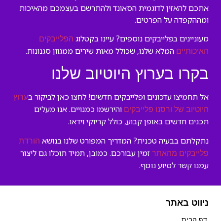
אתכם להאזין לדוגמית הסאונד ולהתרשם בעצמכם מהאיכות
ומההקפדה על הפרטים.
מעוניינים בפלייבקים נוספים? עיינו בקטלוג
הפלייבקים
המלא שלנו, שכולל מאות שירים ממגוון סגנונות.
האיכותיים
בקרו בערוץ היוטיוב שלנו
אל תחמיצו עדכונים ופלייבקים חדשים! לחצו כאן לביקור ב
ערוץ
והירשמו כמנויים. אנו מעלים
היוטיוב של ורסנו פלייבקים
תכנים חדשים באופן קבוע, כולל קריוקי וידאו.
נתקלתם בבעיה טכנית? המדריך המפורט שלנו בנושא
הורדת
זמין עבורכם. כמובן, תמיד תוכלו גם ליצור
פלייבקים מהאתר
עמנו קשר לסיוע נוסף.
ניווט באתר
דף הבית