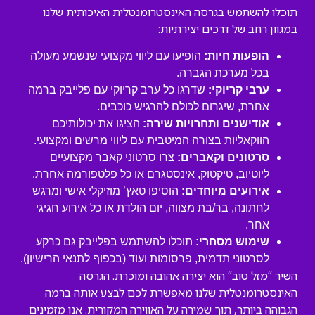
תוכלו להשתמש בגרסה האינסטרומנטלית האיכותית שלנו
במגוון רחב של דרכים יצירתיות:
הופעות חיות:
הופיעו עם ליווי מקצועי שנשמע מעולה
בכל מערכת הגברה.
ערבי קריוקי:
שדרגו כל ערב קריוקי עם פלייבק ברמה
אחרת, שיגרום לכולם להרגיש כוכבים.
אודישנים ותחרויות שירה:
הציגו את יכולותיכם
הווקאליות בצורה המיטבית עם ליווי מרשים ומקצועי.
סרטונים וקאברים:
צרו סרטוני קאבר מקצועיים
ליוטיוב, טיקטוק, אינסטגרם או כל פלטפורמה אחרת.
אירועים מיוחדים:
הוסיפו טאץ’ מוזיקלי אישי ומרגש
לחתונה, בר/בת מצווה, יום הולדת או כל אירוע חגיגי
אחר.
שימוש מסחרי:
תוכלו להשתמש בפלייבק גם כרקע
לסרטוני תדמית, פרסומות ועוד (בכפוף לתנאי הרישיון).
השיר “מזל טוב” הוא יצירה אהובה ומוכרת. הגרסה
האינסטרומנטלית שלנו מאפשרת לכם לבצע אותה ברמה
הגבוהה ביותר, תוך שמירה על האווירה המקורית. אנו מזמינים