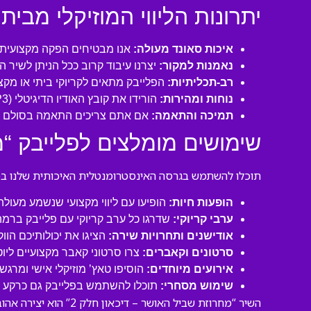
יתרונות הליווי המוזיקלי מבית 
איכות סאונד מעולה:
אנו מבטיחים הפקה מקצועית ע
נאמנות למקור:
יצרנו עיבוד קרוב ככל הניתן לשיר 
רב-תכליתיות:
הפלייבק מתאים לקריוקי ביתי או מקצו
נוחות ומהירות:
הורידו את קובץ האודיו הדיגיטלי (MP3 איכותי) ישירות למחשב או לנייד שלכם והתחילו לשיר תוך דקות!
תמיכה והתאמה:
אם אתם צריכים התאמה בסולם או
שימושים מומלצים לפלייבק “מח
תוכלו להשתמש בגרסה האינסטרומנטלית האיכותית שלנו במגו
הופעות חיות:
הופיעו עם ליווי מקצועי שנשמע מעול
ערבי קריוקי:
שדרגו כל ערב קריוקי עם פלייבק ברמה
אודישנים ותחרויות שירה:
הציגו את יכולותיכם הוו
סרטונים וקאברים:
צרו סרטוני קאבר מקצועיים ליו
אירועים מיוחדים:
הוסיפו טאץ’ מוזיקלי אישי ומרגש 
שימוש מסחרי:
תוכלו להשתמש בפלייבק גם כרקע לסר
השיר “מחרוזת שביל ה