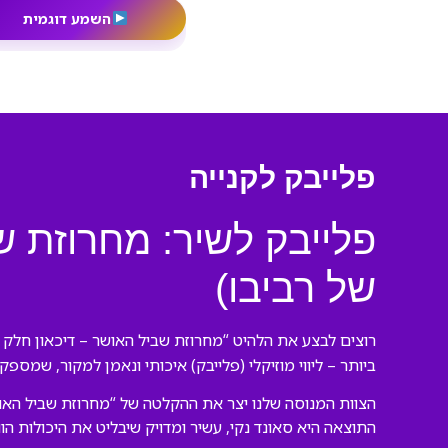
השמע דוגמית
פלייבק לקנייה
של רביבו)
רוצים לבצע את הלהיט “מחרוזת שביל האושר – דיכאון חלק 2” של הפרויקט של רביבו כמו מקצוענים? הגעתם למקום הנכון! אנו בורסנו פלייבקים יוצרים
ביותר – ליווי מוזיקלי (פלייבק) איכותי ונאמן למקור, שמספק
התוצאה היא סאונד נקי, עשיר ומדויק שיבליט את היכולות הו