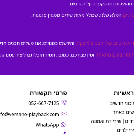
 מהאיכות ומההקפדה על הפרטים.
המלא שלנו, שכולל מאות שירים ממגוון סגנונות.
ותיים
והירשמו כמנויים. אנו מעלים תכנים חדשי
וץ היוטיוב של ורסנו פלייבקים
זמין עבורכם. כמובן, תמיד תוכלו גם ליצור עמנו קש
 פלייבקים מהאתר
ראשיות
פרטי תקשורת
052-667-7125
יכוני חדשים
שים באתר
info@versano-playback.com‬
דים | שירי דת ואמונה
WhatsApp
רי ילדים