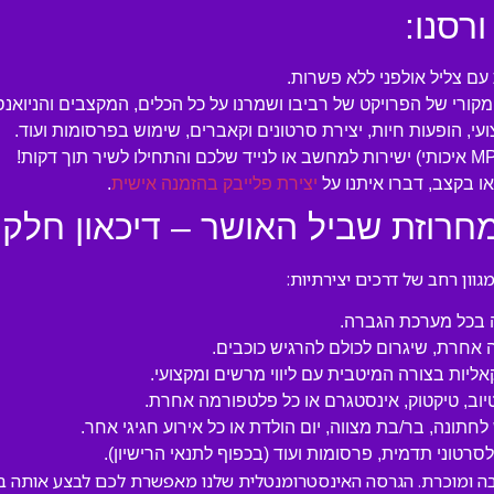
ורסנו:
ם צליל אולפני ללא פשרות.
המקורי של הפרויקט של רביבו ושמרנו על כל הכלים, המקצבים והניואנ
עי, הופעות חיות, יצירת סרטונים וקאברים, שימוש בפרסומות ועוד.
 בקצב, דברו איתנו על
יצירת פלייבק בהזמנה אישית
.
רוזת שביל האושר – דיכאון חלק 2”:
ון רחב של דרכים יצירתיות:
ה בכל מערכת הגברה.
 אחרת, שיגרום לכולם להרגיש כוכבים.
קאליות בצורה המיטבית עם ליווי מרשים ומקצועי.
טיוב, טיקטוק, אינסטגרם או כל פלטפורמה אחרת.
לחתונה, בר/בת מצווה, יום הולדת או כל אירוע חגיגי אחר.
טוני תדמית, פרסומות ועוד (בכפוף לתנאי הרישיון).
אושר – דיכאון חלק 2” הוא יצירה אהובה ומוכרת. הגרסה האינסטרומנטלית שלנו מאפשרת לכ