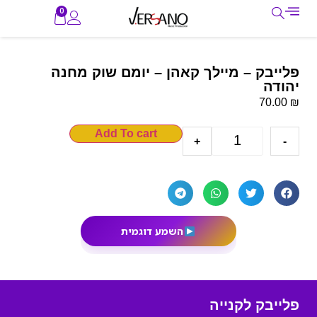
0
פלייבק – מיילך קאהן – יומם שוק מחנה
יהודה
₪
70.00
Add To cart
+
-
השמע דוגמית
פלייבק לקנייה