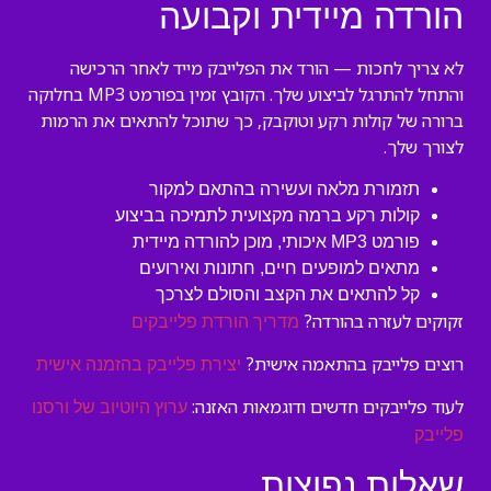
הורדה מיידית וקבועה
לא צריך לחכות — הורד את הפלייבק מייד לאחר הרכישה
והתחל להתרגל לביצוע שלך. הקובץ זמין בפורמט MP3 בחלוקה
ברורה של קולות רקע וטוקבק, כך שתוכל להתאים את הרמות
לצורך שלך.
תזמורת מלאה ועשירה בהתאם למקור
קולות רקע ברמה מקצועית לתמיכה בביצוע
פורמט MP3 איכותי, מוכן להורדה מיידית
מתאים למופעים חיים, חתונות ואירועים
קל להתאים את הקצב והסולם לצרכך
זקוקים לעזרה בהורדה?
מדריך הורדת פלייבקים
רוצים פלייבק בהתאמה אישית?
יצירת פלייבק בהזמנה אישית
לעוד פלייבקים חדשים ודוגמאות האזנה:
ערוץ היוטיוב של ורסנו
פלייבק
שאלות נפוצות