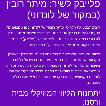
פלייבק לשיר: מיתר רובין
(במקור של לונדוני)
רוצים לבצע את הלהיט “מיתר רובין” של לונדוני כמו מקצוענים?
הגעתם למקום הנכון! אנו בורסנו פלייבקים יוצרים
מיתר רובין
ברמה הגבוהה ביותר – ליווי מוזיקלי (פלייבק) איכותי
לונדוני
ונאמן למקור, שמספק חוויה מוזיקלית מושלמת.
הצוות המנוסה שלנו יצר את ההקלטה של “מיתר רובין” באולפן
מקצועי. השתמשנו בכלים מתקדמים ושמנו דגש על כל פרט
בעיבוד המקורי של לונדוני. התוצאה היא סאונד נקי, עשיר ומדויק
שיבליט את היכולות הווקאליות שלכם. הליווי המוזיקלי מתאים
לזמרים מקצועיים, לחובבי קריוקי מושבעים ולאירועים בלתי
נשכחים.
יתרונות הליווי המוזיקלי מבית
ורסנו: