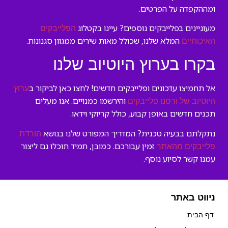
ומההקפדה על הפרטים.
מעוניינים בפלייבקים נוספים? עיינו בקטלוג
הפלייבקים
המלא שלנו, שכולל מאות שירים ממגוון סגנונות.
האיכותיים
בקרו בערוץ היוטיוב שלנו
אל תחמיצו עדכונים ופלייבקים חדשים! לחצו כאן לביקור ב
ערוץ
והירשמו כמנויים. אנו מעלים
היוטיוב של ורסנו פלייבקים
תכנים חדשים באופן קבוע, כולל קריוקי וידאו.
נתקלתם בבעיה טכנית? המדריך המפורט שלנו בנושא
הורדת
זמין עבורכם. כמובן, תמיד תוכלו גם ליצור
פלייבקים מהאתר
עמנו קשר לסיוע נוסף.
ניווט באתר
דף הבית