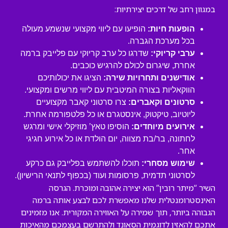
במגוון רחב של דרכים יצירתיות:
הופעות חיות:
הופיעו עם ליווי מקצועי שנשמע מעולה
בכל מערכת הגברה.
ערבי קריוקי:
שדרגו כל ערב קריוקי עם פלייבק ברמה
אחרת, שיגרום לכולם להרגיש כוכבים.
אודישנים ותחרויות שירה:
הציגו את יכולותיכם
הווקאליות בצורה המיטבית עם ליווי מרשים ומקצועי.
סרטונים וקאברים:
צרו סרטוני קאבר מקצועיים
ליוטיוב, טיקטוק, אינסטגרם או כל פלטפורמה אחרת.
אירועים מיוחדים:
הוסיפו טאץ’ מוזיקלי אישי ומרגש
לחתונה, בר/בת מצווה, יום הולדת או כל אירוע חגיגי
אחר.
שימוש מסחרי:
תוכלו להשתמש בפלייבק גם כרקע
לסרטוני תדמית, פרסומות ועוד (בכפוף לתנאי הרישיון).
השיר “מיתר רובין” הוא יצירה אהובה ומוכרת. הגרסה
האינסטרומנטלית שלנו מאפשרת לכם לבצע אותה ברמה
הגבוהה ביותר, תוך שמירה על האווירה המקורית. אנו מזמינים
אתכם להאזין לדוגמית הסאונד ולהתרשם בעצמכם מהאיכות