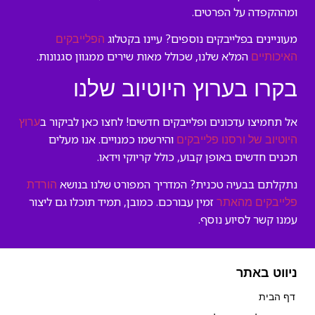
ומההקפדה על הפרטים.
מעוניינים בפלייבקים נוספים? עיינו בקטלוג
הפלייבקים
המלא שלנו, שכולל מאות שירים ממגוון סגנונות.
האיכותיים
בקרו בערוץ היוטיוב שלנו
אל תחמיצו עדכונים ופלייבקים חדשים! לחצו כאן לביקור ב
ערוץ
והירשמו כמנויים. אנו מעלים
היוטיוב של ורסנו פלייבקים
תכנים חדשים באופן קבוע, כולל קריוקי וידאו.
נתקלתם בבעיה טכנית? המדריך המפורט שלנו בנושא
הורדת
זמין עבורכם. כמובן, תמיד תוכלו גם ליצור
פלייבקים מהאתר
עמנו קשר לסיוע נוסף.
ניווט באתר
דף הבית