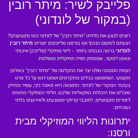
פלייבק לשיר: מיתר רובין
(במקור של לונדוני)
רוצים לבצע את הלהיט “מיתר רובין” של לונדוני כמו מקצוענים?
הגעתם למקום הנכון! אנו בורסנו פלייבקים יוצרים
מיתר רובין
ברמה הגבוהה ביותר – ליווי מוזיקלי (פלייבק) איכותי
לונדוני
ונאמן למקור, שמספק חוויה מוזיקלית מושלמת.
הצוות המנוסה שלנו יצר את ההקלטה של “מיתר רובין” באולפן
מקצועי. השתמשנו בכלים מתקדמים ושמנו דגש על כל פרט
בעיבוד המקורי של לונדוני. התוצאה היא סאונד נקי, עשיר ומדויק
שיבליט את היכולות הווקאליות שלכם. הליווי המוזיקלי מתאים
לזמרים מקצועיים, לחובבי קריוקי מושבעים ולאירועים בלתי
נשכחים.
יתרונות הליווי המוזיקלי מבית
ורסנו: