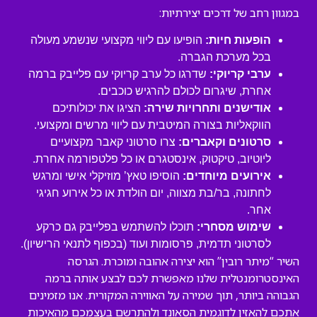
במגוון רחב של דרכים יצירתיות:
הופעות חיות:
הופיעו עם ליווי מקצועי שנשמע מעולה
בכל מערכת הגברה.
ערבי קריוקי:
שדרגו כל ערב קריוקי עם פלייבק ברמה
אחרת, שיגרום לכולם להרגיש כוכבים.
אודישנים ותחרויות שירה:
הציגו את יכולותיכם
הווקאליות בצורה המיטבית עם ליווי מרשים ומקצועי.
סרטונים וקאברים:
צרו סרטוני קאבר מקצועיים
ליוטיוב, טיקטוק, אינסטגרם או כל פלטפורמה אחרת.
אירועים מיוחדים:
הוסיפו טאץ’ מוזיקלי אישי ומרגש
לחתונה, בר/בת מצווה, יום הולדת או כל אירוע חגיגי
אחר.
שימוש מסחרי:
תוכלו להשתמש בפלייבק גם כרקע
לסרטוני תדמית, פרסומות ועוד (בכפוף לתנאי הרישיון).
השיר “מיתר רובין” הוא יצירה אהובה ומוכרת. הגרסה
האינסטרומנטלית שלנו מאפשרת לכם לבצע אותה ברמה
הגבוהה ביותר, תוך שמירה על האווירה המקורית. אנו מזמינים
אתכם להאזין לדוגמית הסאונד ולהתרשם בעצמכם מהאיכות