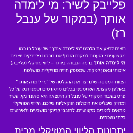
פלייבק לשיר: מי לימדה
אותך (במקור של ענבל
רז)
רוצים לבצע את הלהיט “מי לימדה אותך” של ענבל רז כמו
מקצוענים? הגעתם למקום הנכון! אנו בורסנו פלייבקים יוצרים
ברמה הגבוהה ביותר – ליווי מוזיקלי (פלייבק)
מי לימדה אותך
איכותי ונאמן למקור, שמספק חוויה מוזיקלית מושלמת.
הצוות המנוסה שלנו יצר את ההקלטה של “מי לימדה אותך”
באולפן מקצועי. השתמשנו בכלים מתקדמים ושמנו דגש על כל
פרט בעיבוד המקורי של ענבל רז. התוצאה היא סאונד נקי, עשיר
ומדויק שיבליט את היכולות הווקאליות שלכם. הליווי המוזיקלי
מתאים לזמרים מקצועיים, לחובבי קריוקי מושבעים ולאירועים
בלתי נשכחים.
יתרונות הליווי המוזיקלי מבית