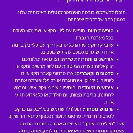
תוכלו להשתמש בגרסה האינסטרומנטלית האיכותית שלנו
במגוון רחב של דרכים יצירתיות:
הופעות חיות:
הופיעו עם ליווי מקצועי שנשמע מעולה
בכל מערכת הגברה.
ערבי קריוקי:
שדרגו כל ערב קריוקי עם פלייבק ברמה
אחרת, שיגרום לכולם להרגיש כוכבים.
אודישנים ותחרויות שירה:
הציגו את יכולותיכם
הווקאליות בצורה המיטבית עם ליווי מרשים ומקצועי.
סרטונים וקאברים:
צרו סרטוני קאבר מקצועיים
ליוטיוב, טיקטוק, אינסטגרם או כל פלטפורמה אחרת.
אירועים מיוחדים:
הוסיפו טאץ’ מוזיקלי אישי ומרגש
לחתונה, בר/בת מצווה, יום הולדת או כל אירוע חגיגי
אחר.
שימוש מסחרי:
תוכלו להשתמש בפלייבק גם כרקע
לסרטוני תדמית, פרסומות ועוד (בכפוף לתנאי הרישיון).
השיר “מי לימדה אותך” הוא יצירה אהובה ומוכרת. הגרסה
האינסטרומנטלית שלנו מאפשרת לכם לבצע אותה ברמה