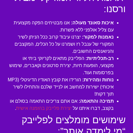
ורסנו:
איכות סאונד מעולה:
אנו מבטיחים הפקה מקצועית
עם צליל אולפני ללא פשרות.
נאמנות למקור:
יצרנו עיבוד קרוב ככל הניתן לשיר
המקורי של ענבל רז ושמרנו על כל הכלים, המקצבים
והניואנסים החשובים.
רב-תכליתיות:
הפלייבק מתאים לקריוקי ביתי או
מקצועי, הופעות חיות, יצירת סרטונים וקאברים, שימוש
בפרסומות ועוד.
נוחות ומהירות:
הורידו את קובץ האודיו הדיגיטלי (MP3
איכותי) ישירות למחשב או לנייד שלכם והתחילו לשיר
תוך דקות!
תמיכה והתאמה:
אם אתם צריכים התאמה בסולם או
בקצב, דברו איתנו על
יצירת פלייבק בהזמנה אישית
.
שימושים מומלצים לפלייבק
“מי לימדה אותך”: