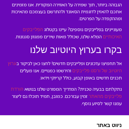
הגבוהה ביותר, תוך שמירה על האווירה המקורית. אנו מזמינים
אתכם להאזין לדוגמית הסאונד ולהתרשם בעצמכם מהאיכות
ומההקפדה על הפרטים.
מעוניינים בפלייבקים נוספים? עיינו בקטלוג
הפלייבקים
המלא שלנו, שכולל מאות שירים ממגוון סגנונות.
האיכותיים
בקרו בערוץ היוטיוב שלנו
אל תחמיצו עדכונים ופלייבקים חדשים! לחצו כאן לביקור ב
ערוץ
והירשמו כמנויים. אנו מעלים
היוטיוב של ורסנו פלייבקים
תכנים חדשים באופן קבוע, כולל קריוקי וידאו.
נתקלתם בבעיה טכנית? המדריך המפורט שלנו בנושא
הורדת
זמין עבורכם. כמובן, תמיד תוכלו גם ליצור
פלייבקים מהאתר
עמנו קשר לסיוע נוסף.
ניווט באתר