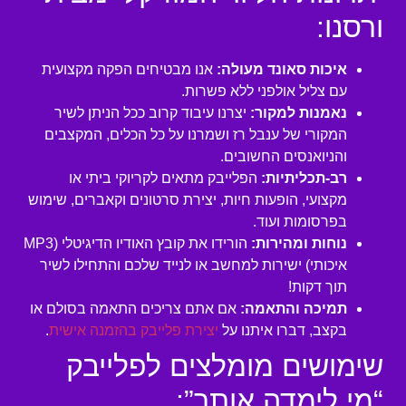
ורסנו:
איכות סאונד מעולה:
אנו מבטיחים הפקה מקצועית
עם צליל אולפני ללא פשרות.
נאמנות למקור:
יצרנו עיבוד קרוב ככל הניתן לשיר
המקורי של ענבל רז ושמרנו על כל הכלים, המקצבים
והניואנסים החשובים.
רב-תכליתיות:
הפלייבק מתאים לקריוקי ביתי או
מקצועי, הופעות חיות, יצירת סרטונים וקאברים, שימוש
בפרסומות ועוד.
נוחות ומהירות:
הורידו את קובץ האודיו הדיגיטלי (MP3
איכותי) ישירות למחשב או לנייד שלכם והתחילו לשיר
תוך דקות!
תמיכה והתאמה:
אם אתם צריכים התאמה בסולם או
בקצב, דברו איתנו על
יצירת פלייבק בהזמנה אישית
.
שימושים מומלצים לפלייבק
“מי לימדה אותך”: