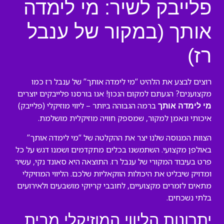
פלייבק לשיר: מי לימדה
אותך (במקור של ענבל
רז)
רוצים לבצע את הלהיט “מי לימדה אותך” של ענבל רז כמו
מקצוענים? הגעתם למקום הנכון! אנו בורסנו פלייבקים יוצרים
ברמה הגבוהה ביותר – ליווי מוזיקלי (פלייבק)
מי לימדה אותך
איכותי ונאמן למקור, שמספק חוויה מוזיקלית מושלמת.
הצוות המנוסה שלנו יצר את ההקלטה של “מי לימדה אותך”
באולפן מקצועי. השתמשנו בכלים מתקדמים ושמנו דגש על כל
פרט בעיבוד המקורי של ענבל רז. התוצאה היא סאונד נקי, עשיר
ומדויק שיבליט את היכולות הווקאליות שלכם. הליווי המוזיקלי
מתאים לזמרים מקצועיים, לחובבי קריוקי מושבעים ולאירועים
בלתי נשכחים.
יתרונות הליווי המוזיקלי מבית