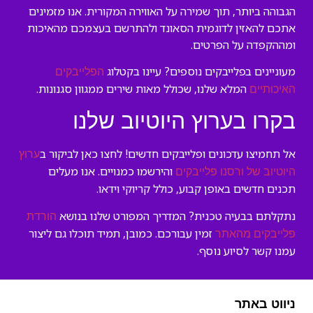
הגבוהה ביותר, תוך שמירה על האווירה המקורית. אנו מזמינים
אתכם להאזין לדוגמית הסאונד ולהתרשם בעצמכם מהאיכות
ומההקפדה על הפרטים.
מעוניינים בפלייבקים נוספים? עיינו בקטלוג
הפלייבקים
המלא שלנו, שכולל מאות שירים ממגוון סגנונות.
האיכותיים
בקרו בערוץ היוטיוב שלנו
אל תחמיצו עדכונים ופלייבקים חדשים! לחצו כאן לביקור ב
ערוץ
והירשמו כמנויים. אנו מעלים
היוטיוב של ורסנו פלייבקים
תכנים חדשים באופן קבוע, כולל קריוקי וידאו.
נתקלתם בבעיה טכנית? המדריך המפורט שלנו בנושא
הורדת
זמין עבורכם. כמובן, תמיד תוכלו גם ליצור
פלייבקים מהאתר
עמנו קשר לסיוע נוסף.
ניווט באתר