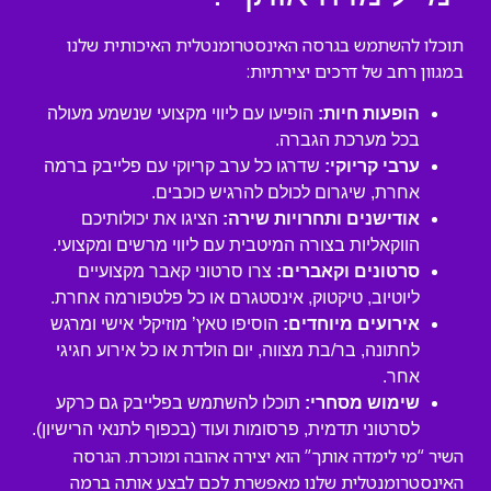
תוכלו להשתמש בגרסה האינסטרומנטלית האיכותית שלנו
במגוון רחב של דרכים יצירתיות:
הופעות חיות:
הופיעו עם ליווי מקצועי שנשמע מעולה
בכל מערכת הגברה.
ערבי קריוקי:
שדרגו כל ערב קריוקי עם פלייבק ברמה
אחרת, שיגרום לכולם להרגיש כוכבים.
אודישנים ותחרויות שירה:
הציגו את יכולותיכם
הווקאליות בצורה המיטבית עם ליווי מרשים ומקצועי.
סרטונים וקאברים:
צרו סרטוני קאבר מקצועיים
ליוטיוב, טיקטוק, אינסטגרם או כל פלטפורמה אחרת.
אירועים מיוחדים:
הוסיפו טאץ’ מוזיקלי אישי ומרגש
לחתונה, בר/בת מצווה, יום הולדת או כל אירוע חגיגי
אחר.
שימוש מסחרי:
תוכלו להשתמש בפלייבק גם כרקע
לסרטוני תדמית, פרסומות ועוד (בכפוף לתנאי הרישיון).
השיר “מי לימדה אותך” הוא יצירה אהובה ומוכרת. הגרסה
האינסטרומנטלית שלנו מאפשרת לכם לבצע אותה ברמה