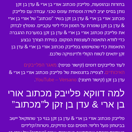
בחזרות ובהופעות, פלייבק מכתוב אורי בן ארי & עדן בן זקן
נותן בסיס יציב לשירה ומפחית עומס טכני. עבודה עם פלייבק
מכתוב אורי בן ארי & עדן בן זקן בשיר “מכתוב” של אורי בן ארי
& עדן בן זקן שומרת על תזמון וכלי ליווי עקביים. מומלץ לבדוק
את פלייבק מכתוב אורי בן ארי & עדן בן זקן במערכת ההגברה
כדי לוודא התאמה לעוצמות המקום. במידת הצורך נבצע
התאמות כדי שהשימוש בפלייבק מכתוב אורי בן ארי & עדן בן
זקן יתאים לטווח הקולי ולדינמיקה שלכם.
לעוד פלייבקים דומים (קישור פנימי):
מאגר הפלייבקים
. לצפייה בדוגמאות של פלייבק מכתוב אורי בן ארי &
האיכותיים
עדן בן זקן (קישור חיצוני):
.
YouTube – Versano
למה דווקא פלייבק מכתוב אורי
בן ארי & עדן בן זקן ל”מכתוב”
פלייבק מכתוב אורי בן ארי & עדן בן זקן בנוי כך שהווקאל יישב
בביטחון מעל הליווי: תופים ובס מדויקים, גיטרות/קלידים