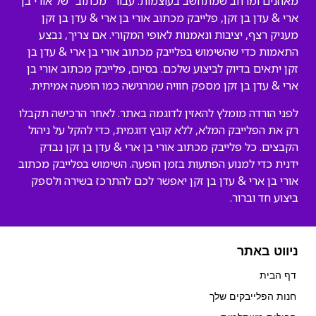
מאוזנים ומרחב שמתחשב בעוצמות. עבור “מכתוב” של אורי בן
ארי & עדן בן זקן, פלייבק מכתוב אורי בן ארי & עדן בן זקן
מעניק רצף, יציבות ונאמנות לאופי המקורי. אם צריך, נבצע
התאמות כדי שהשימוש בפלייבק מכתוב אורי בן ארי & עדן בן
זקן יתאים בדיוק לביצוע שלכם. בסיום, פלייבק מכתוב אורי בן
ארי & עדן בן זקן מספק חוויה שמרגישה כמו הופעה אמיתית.
לפני הורדה מומלץ להאזין לדוגמה באתר. לאחר הרכישה תקבלו
רק את הפלייבק המלא, ללא קובץ דוגמית, כדי להקל על ניהול
הקבצים. כל פלייבק מכתוב אורי בן ארי & עדן בן זקן נבדק
ידנית כדי למנוע הפתעות בזמן הופעה. השימוש בפלייבק מכתוב
אורי בן ארי & עדן בן זקן יאפשר לכם להתרכז בשירה ולספק
ביצוע חד וברור.
ניווט באתר
דף הבית
חנות הפלייבקים שלך