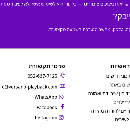
קריוקי וביצועים ציבוריים — כל עוד הוא לשימוש אישי ולא לעיבוד מסחרי
יבק?
ראשיות
פרטי תקשורת
052-667-7125
יכוני חדשים
שים באתר
info@versano-playback.com‬
דים | שירי דת ואמונה
WhatsApp
רי ילדים
Facebook
ריים להורדה מהירה
Instagram
לשירים