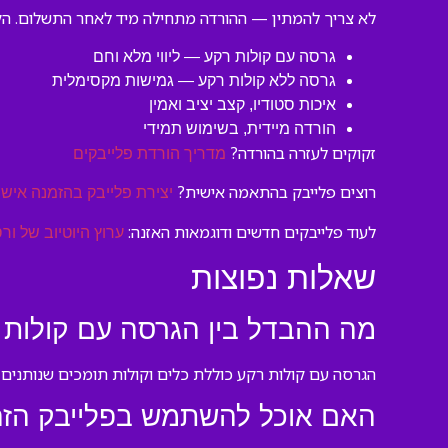
לא צריך להמתין — ההורדה מתחילה מיד לאחר התשלום. הקובץ מגיע בפורמט MP3 בעלי ביטים גבוהים, מוכן להשמעה בכל מערכת ש
גרסה עם קולות רקע — ליווי מלא וחם
גרסה ללא קולות רקע — גמישות מקסימלית
איכות סטודיו, קצב יציב ואמין
הורדה מיידית, בשימוש תמידי
זקוקים לעזרה בהורדה?
מדריך הורדת פלייבקים
רוצים פלייבק בהתאמה אישית?
יצירת פלייבק בהזמנה אישי
לעוד פלייבקים חדשים ודוגמאות האזנה:
ערוץ היוטיוב של ורס
שאלות נפוצות
מה ההבדל בין הגרסה עם קולות 
הגרסה עם קולות רקע כוללת כלים וקולות תומכים שנותנים ל
האם אוכל להשתמש בפלייבק הזה 