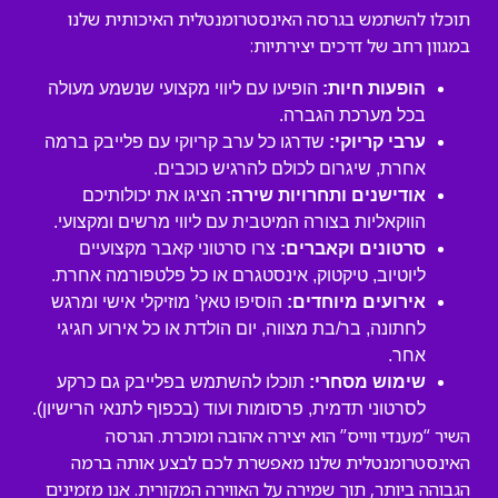
תוכלו להשתמש בגרסה האינסטרומנטלית האיכותית שלנו
במגוון רחב של דרכים יצירתיות:
הופעות חיות:
הופיעו עם ליווי מקצועי שנשמע מעולה
בכל מערכת הגברה.
ערבי קריוקי:
שדרגו כל ערב קריוקי עם פלייבק ברמה
אחרת, שיגרום לכולם להרגיש כוכבים.
אודישנים ותחרויות שירה:
הציגו את יכולותיכם
הווקאליות בצורה המיטבית עם ליווי מרשים ומקצועי.
סרטונים וקאברים:
צרו סרטוני קאבר מקצועיים
ליוטיוב, טיקטוק, אינסטגרם או כל פלטפורמה אחרת.
אירועים מיוחדים:
הוסיפו טאץ’ מוזיקלי אישי ומרגש
לחתונה, בר/בת מצווה, יום הולדת או כל אירוע חגיגי
אחר.
שימוש מסחרי:
תוכלו להשתמש בפלייבק גם כרקע
לסרטוני תדמית, פרסומות ועוד (בכפוף לתנאי הרישיון).
השיר “מענדי ווייס” הוא יצירה אהובה ומוכרת. הגרסה
האינסטרומנטלית שלנו מאפשרת לכם לבצע אותה ברמה
הגבוהה ביותר, תוך שמירה על האווירה המקורית. אנו מזמינים