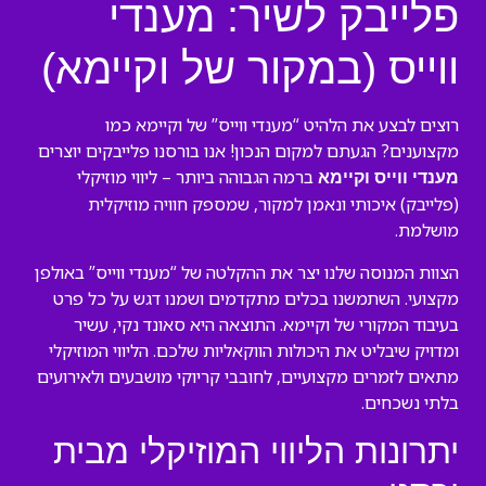
פלייבק לשיר: מענדי
ווייס (במקור של וקיימא)
רוצים לבצע את הלהיט “מענדי ווייס” של וקיימא כמו
מקצוענים? הגעתם למקום הנכון! אנו בורסנו פלייבקים יוצרים
ברמה הגבוהה ביותר – ליווי מוזיקלי
מענדי ווייס וקיימא
(פלייבק) איכותי ונאמן למקור, שמספק חוויה מוזיקלית
מושלמת.
הצוות המנוסה שלנו יצר את ההקלטה של “מענדי ווייס” באולפן
מקצועי. השתמשנו בכלים מתקדמים ושמנו דגש על כל פרט
בעיבוד המקורי של וקיימא. התוצאה היא סאונד נקי, עשיר
ומדויק שיבליט את היכולות הווקאליות שלכם. הליווי המוזיקלי
מתאים לזמרים מקצועיים, לחובבי קריוקי מושבעים ולאירועים
בלתי נשכחים.
יתרונות הליווי המוזיקלי מבית