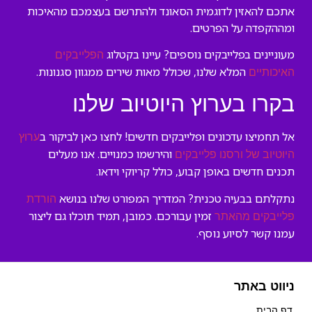
אתכם להאזין לדוגמית הסאונד ולהתרשם בעצמכם מהאיכות
ומההקפדה על הפרטים.
מעוניינים בפלייבקים נוספים? עיינו בקטלוג
הפלייבקים
המלא שלנו, שכולל מאות שירים ממגוון סגנונות.
האיכותיים
בקרו בערוץ היוטיוב שלנו
אל תחמיצו עדכונים ופלייבקים חדשים! לחצו כאן לביקור ב
ערוץ
והירשמו כמנויים. אנו מעלים
היוטיוב של ורסנו פלייבקים
תכנים חדשים באופן קבוע, כולל קריוקי וידאו.
נתקלתם בבעיה טכנית? המדריך המפורט שלנו בנושא
הורדת
זמין עבורכם. כמובן, תמיד תוכלו גם ליצור
פלייבקים מהאתר
עמנו קשר לסיוע נוסף.
ניווט באתר
דף הבית