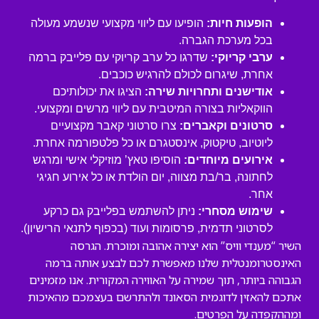
הופעות חיות:
הופיעו עם ליווי מקצועי שנשמע מעולה
בכל מערכת הגברה.
ערבי קריוקי:
שדרגו כל ערב קריוקי עם פלייבק ברמה
אחרת, שיגרום לכולם להרגיש כוכבים.
אודישנים ותחרויות שירה:
הציגו את יכולותיכם
הווקאליות בצורה המיטבית עם ליווי מרשים ומקצועי.
סרטונים וקאברים:
צרו סרטוני קאבר מקצועיים
ליוטיוב, טיקטוק, אינסטגרם או כל פלטפורמה אחרת.
אירועים מיוחדים:
הוסיפו טאץ’ מוזיקלי אישי ומרגש
לחתונה, בר/בת מצווה, יום הולדת או כל אירוע חגיגי
אחר.
שימוש מסחרי:
ניתן להשתמש בפלייבק גם כרקע
לסרטוני תדמית, פרסומות ועוד (בכפוף לתנאי הרישיון).
השיר “מענדי וויס” הוא יצירה אהובה ומוכרת. הגרסה
האינסטרומנטלית שלנו מאפשרת לכם לבצע אותה ברמה
הגבוהה ביותר, תוך שמירה על האווירה המקורית. אנו מזמינים
אתכם להאזין לדוגמית הסאונד ולהתרשם בעצמכם מהאיכות
ומההקפדה על הפרטים.