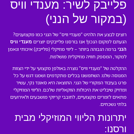
פלייבק לשיר: מענדי וויס
(במקור של הנני)
רוצים לבצע את הלהיט “מענדי וויס” של הנני כמו מקצוענים?
הגעתם למקום הנכון! אנו בורסנו פלייבקים יוצרים
מענדי וויס
ברמה הגבוהה ביותר – ליווי מוזיקלי (פלייבק) איכותי ונאמן
הנני
למקור, המספק חוויה מוזיקלית מושלמת.
ההקלטה של “מענדי וויס” נוצרה באולפן מקצועי על ידי הצוות
המנוסה שלנו. השתמשנו בכלים מתקדמים ושמנו דגש על כל
פרט בעיבוד המקורי של הנני. התוצאה היא סאונד נקי, עשיר
ומדויק שיבליט את היכולות הווקאליות שלכם. הליווי המוזיקלי
מתאים לזמרים מקצועיים, לחובבי קריוקי מושבעים ולאירועים
בלתי נשכחים.
יתרונות הליווי המוזיקלי מבית
ורסנו: