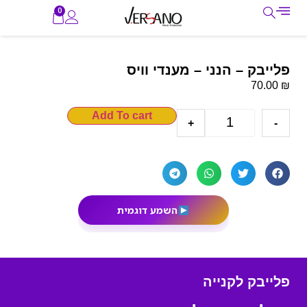
0
פלייבק – הנני – מענדי וויס
₪
70.00
Add To cart
+
-
השמע דוגמית
פלייבק לקנייה