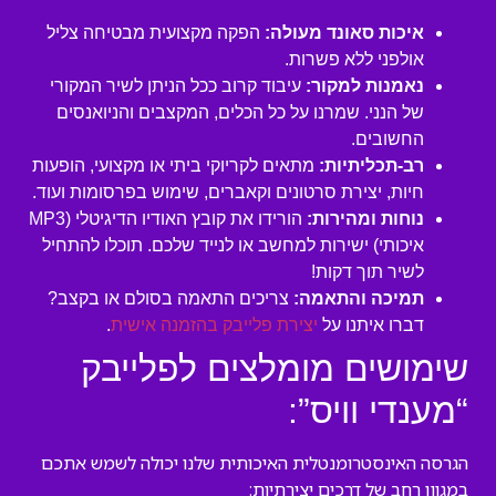
איכות סאונד מעולה:
הפקה מקצועית מבטיחה צליל
אולפני ללא פשרות.
נאמנות למקור:
עיבוד קרוב ככל הניתן לשיר המקורי
של הנני. שמרנו על כל הכלים, המקצבים והניואנסים
החשובים.
רב-תכליתיות:
מתאים לקריוקי ביתי או מקצועי, הופעות
חיות, יצירת סרטונים וקאברים, שימוש בפרסומות ועוד.
נוחות ומהירות:
הורידו את קובץ האודיו הדיגיטלי (MP3
איכותי) ישירות למחשב או לנייד שלכם. תוכלו להתחיל
לשיר תוך דקות!
תמיכה והתאמה:
צריכים התאמה בסולם או בקצב?
דברו איתנו על
יצירת פלייבק בהזמנה אישית
.
שימושים מומלצים לפלייבק
“מענדי וויס”:
הגרסה האינסטרומנטלית האיכותית שלנו יכולה לשמש אתכם
במגוון רחב של דרכים יצירתיות: