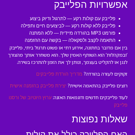
אפשרויות הפלייבק
פלייבק עם קולות רקע — לתרגול ודיוק ביצוע
פלייבק ללא קולות רקע — לביצועים חיים ותפילה
פורמט MP3 בהורדה מיידית — ללא המתנה
התאמה לקצב ולסקאלה — בקשה עם ההזמנה
בין אם מדובר בחתונה, אירוע דתי או פשוט תרגול ביתי, פלייבק
‘ובמקהלות’ הוא השותף האמין שלך. הוא משחרר אותך מהצורך
לנגן או להקליט בעצמך, ונותן לך את הזמן להתרכז בשירה.
זקוקים לעזרה בהורדה?
מדריך הורדת פלייבקים
רוצים פלייבק בהתאמה אישית?
יצירת פלייבק בהזמנה אישית
לעוד פלייבקים חדשים ודוגמאות האזנה:
ערוץ היוטיוב של ורסנו
פלייבק
שאלות נפוצות
האם הפלייבק כולל את קולות