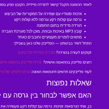
לאחר ההזמנה תקבל קישור להורדה מיידית. הקובץ מגיע בפורמט MP3 באיכות גבוהה, מוכן לשימוש בטלפון, בטאבלט או בכל מערכת הגברה. אין סיבוכים — רק מוז
איכות סטודיו עם שמירה על המקוריות של הביצוע
גרסה עם קולות רקע וגרסה ללא קולות רקע
הורדה מיידית בתום ההזמנה
קובץ MP3 באיכות גבוהה, מוכן לכל מערכת הגברה
מתאים לזמרים מקצועיים וחובבים כאחד
התחל לשיר בביטחון — הפלייבק שלנו כאן בשבילך.
זקוקים לעזרה בהורדה?
מדריך הורדת פלייבקים
רוצים פלייבק בהתאמה אישית?
יצירת פלייבק בהזמנה אישי
לעוד פלייבקים חדשים ודוגמאות האזנה:
ערוץ היוטיוב של ורס
שאלות נפוצות
האם אפשר לבחור בין גרסה עם ק
כן, שתי הגרסאות זמינות. גרסה עם קולות רקע מעשירה את 