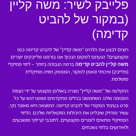
פלייבק לשיר: משה קליין
(במקור של להביט
קדימה)
רוצים לבצע את הלהיט “משה קליין” של להביט קדימה כמו
מקצוענים? הגעתם למקום הנכון! אנו בורסנו פלייבקים יוצרים
ברמה הגבוהה ביותר – ליווי מוזיקלי
משה קליין להביט קדימה
(פלייבק) איכותי ונאמן למקור, המספק חוויה מוזיקלית
מושלמת.
ההקלטה של “משה קליין” נוצרה באולפן מקצועי על ידי הצוות
המנוסה שלנו. השתמשנו בכלים מתקדמים ושמנו דגש על כל
פרט בעיבוד המקורי של להביט קדימה. התוצאה היא סאונד נקי,
עשיר ומדויק שיבליט את היכולות הווקאליות שלכם. הליווי
המוזיקלי מתאים לזמרים מקצועיים, לחובבי קריוקי מושבעים
ולאירועים בלתי נשכחים.