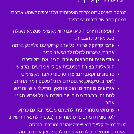
הגרסה האינסטרומנטלית האיכותית שלנו יכולה לשמש אתכם
במגוון רחב של דרכים יצירתיות:
הופעות חיות:
הופיעו עם ליווי מקצועי שנשמע מעולה
בכל מערכת הגברה.
ערבי קריוקי:
שדרגו כל ערב קריוקי עם פלייבק ברמה
אחרת, שיגרום לכולם להרגיש כוכבים.
אודישנים ותחרויות שירה:
הציגו את יכולותיכם
הווקאליות בצורה המיטבית עם ליווי מרשים ומקצועי.
סרטונים וקאברים:
צרו סרטוני קאבר מקצועיים
ליוטיוב, טיקטוק, אינסטגרם או כל פלטפורמה אחרת.
אירועים מיוחדים:
הוסיפו טאץ’ מוזיקלי אישי ומרגש
לחתונה, בר/בת מצווה, יום הולדת או כל אירוע חגיגי
אחר.
שימוש מסחרי:
ניתן להשתמש בפלייבק גם כרקע
לסרטוני תדמית, פרסומות ועוד (בכפוף לתנאי הרישיון).
השיר “משה קליין” הוא יצירה אהובה ומוכרת. הגרסה
האינסטרומנטלית שלנו מאפשרת לכם לבצע אותה ברמה