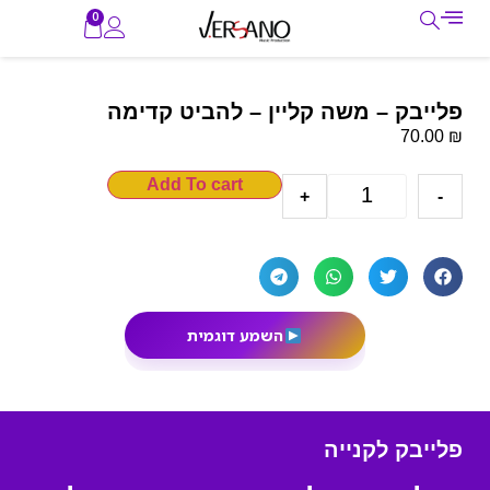
0
פלייבק – משה קליין – להביט קדימה
₪
70.00
Add To cart
+
-
השמע דוגמית
פלייבק לקנייה