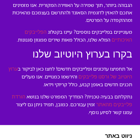
הגבוהה ביותר, תוך שמירה על האווירה המקורית. אנו מזמינים
אתכם להאזין לדוגמית הסאונד ולהתרשם בעצמכם מהאיכות
ומההקפדה על הפרטים.
מעוניינים בפלייבקים נוספים? עיינו בקטלוג
הפלייבקים
המלא שלנו, הכולל מאות שירים ממגוון סגנונות.
האיכותיים
בקרו בערוץ היוטיוב שלנו
אל תחמיצו עדכונים ופלייבקים חדשים! לחצו כאן לביקור ב
ערוץ
והירשמו כמנויים. אנו מעלים
היוטיוב של ורסנו פלייבקים
תכנים חדשים באופן קבוע, כולל קריוקי וידאו.
נתקלתם בבעיה טכנית? המדריך המפורט שלנו בנושא
הורדת
זמין עבורכם. כמובן, תמיד ניתן גם ליצור
פלייבקים מהאתר
עמנו קשר לסיוע נוסף.
ניווט באתר