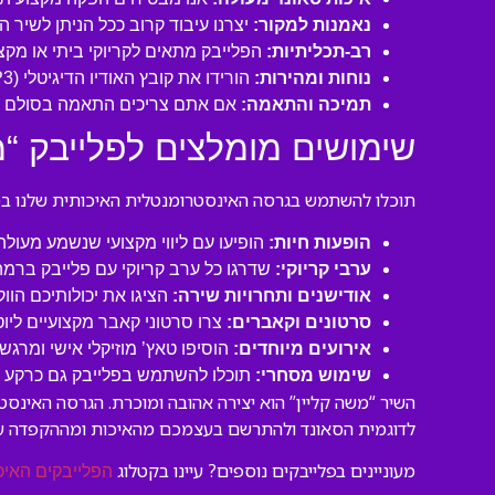
נאמנות למקור:
יצרנו עיבוד קרוב ככל הניתן לשיר 
רב-תכליתיות:
הפלייבק מתאים לקריוקי ביתי או מקצו
נוחות ומהירות:
הורידו את קובץ האודיו הדיגיטלי (MP3 איכותי) ישירות למחשב או לנייד שלכם והתחילו לשיר תוך דקות!
תמיכה והתאמה:
אם אתם צריכים התאמה בסולם או
שימושים מומלצים לפלייבק “מ
תוכלו להשתמש בגרסה האינסטרומנטלית האיכותית שלנו במגו
הופעות חיות:
הופיעו עם ליווי מקצועי שנשמע מעול
ערבי קריוקי:
שדרגו כל ערב קריוקי עם פלייבק ברמה
אודישנים ותחרויות שירה:
הציגו את יכולותיכם הוו
סרטונים וקאברים:
צרו סרטוני קאבר מקצועיים ליו
אירועים מיוחדים:
הוסיפו טאץ’ מוזיקלי אישי ומרגש 
שימוש מסחרי:
תוכלו להשתמש בפלייבק גם כרקע לסר
השיר “משה קליין” הוא יצירה אהובה ומוכרת. הגרסה האינס
לדוגמית הסאונד ולהתרשם בעצמכם מהאיכות ומההקפדה ע
מעוניינים בפלייבקים נוספים? עיינו בקטלוג
הפלייבקים האיכ