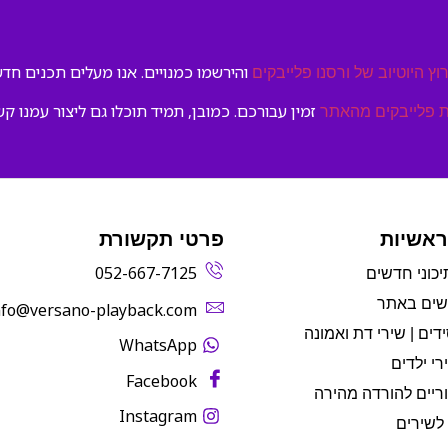
והירשמו כמנויים. אנו מעלים תכנים חדשי
וץ היוטיוב של ורסנו פלייבקים
זמין עבורכם. כמובן, תמיד תוכלו גם ליצור עמנו קש
 פלייבקים מהאתר
ראשיות
פרטי תקשורת
052-667-7125
יכוני חדשים
שים באתר
info@versano-playback.com‬
דים | שירי דת ואמונה
WhatsApp
רי ילדים
Facebook
ריים להורדה מהירה
Instagram
לשירים