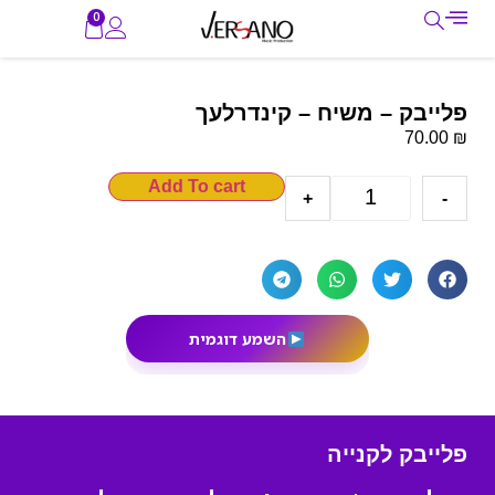
0
פלייבק – משיח – קינדרלעך
₪
70.00
Add To cart
+
-
השמע דוגמית
פלייבק לקנייה