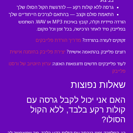
בביצוע
גרסה ללא קולות רקע — להדגשת הקול הסולו שלך
התאמת סולם וקצב — בהתאם לצרכים הייחודיים שלך
הורדה מיידית וקלה, קובץ באיכות MP3 או WAV. השתמש
בפלייבק מיד לאחר הרכישה, בכל זמן וכל מקום.
זקוקים לעזרה בהורדה?
מדריך הורדת פלייבקים
רוצים פלייבק בהתאמה אישית?
יצירת פלייבק בהזמנה אישית
לעוד פלייבקים חדשים ודוגמאות האזנה:
ערוץ היוטיוב של ורסנו
פלייבק
שאלות נפוצות
האם אני יכול לקבל גרסה עם
קולות רקע בלבד, ללא הקול
הסולו?
כן, הפלייבק זמין בגרסה עם קולות רקע בלבד, מה שמאפשר לך