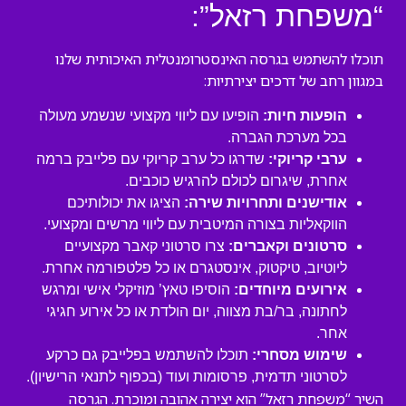
“משפחת רזאל”:
תוכלו להשתמש בגרסה האינסטרומנטלית האיכותית שלנו
במגוון רחב של דרכים יצירתיות:
הופעות חיות:
הופיעו עם ליווי מקצועי שנשמע מעולה
בכל מערכת הגברה.
ערבי קריוקי:
שדרגו כל ערב קריוקי עם פלייבק ברמה
אחרת, שיגרום לכולם להרגיש כוכבים.
אודישנים ותחרויות שירה:
הציגו את יכולותיכם
הווקאליות בצורה המיטבית עם ליווי מרשים ומקצועי.
סרטונים וקאברים:
צרו סרטוני קאבר מקצועיים
ליוטיוב, טיקטוק, אינסטגרם או כל פלטפורמה אחרת.
אירועים מיוחדים:
הוסיפו טאץ’ מוזיקלי אישי ומרגש
לחתונה, בר/בת מצווה, יום הולדת או כל אירוע חגיגי
אחר.
שימוש מסחרי:
תוכלו להשתמש בפלייבק גם כרקע
לסרטוני תדמית, פרסומות ועוד (בכפוף לתנאי הרישיון).
השיר “משפחת רזאל” הוא יצירה אהובה ומוכרת. הגרסה