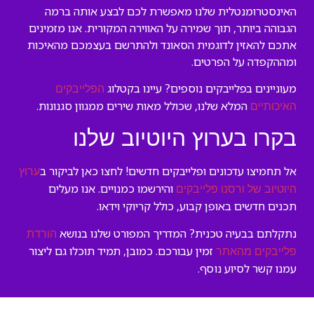
האינסטרומנטלית שלנו מאפשרת לכם לבצע אותה ברמה
הגבוהה ביותר, תוך שמירה על האווירה המקורית. אנו מזמינים
אתכם להאזין לדוגמית הסאונד ולהתרשם בעצמכם מהאיכות
ומההקפדה על הפרטים.
מעוניינים בפלייבקים נוספים? עיינו בקטלוג
הפלייבקים
המלא שלנו, שכולל מאות שירים ממגוון סגנונות.
האיכותיים
בקרו בערוץ היוטיוב שלנו
אל תחמיצו עדכונים ופלייבקים חדשים! לחצו כאן לביקור ב
ערוץ
והירשמו כמנויים. אנו מעלים
היוטיוב של ורסנו פלייבקים
תכנים חדשים באופן קבוע, כולל קריוקי וידאו.
נתקלתם בבעיה טכנית? המדריך המפורט שלנו בנושא
הורדת
זמין עבורכם. כמובן, תמיד תוכלו גם ליצור
פלייבקים מהאתר
עמנו קשר לסיוע נוסף.