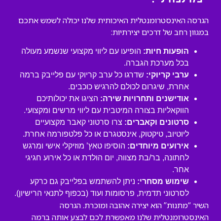
הגרסה האינסטרומנטלית האיכותית שלנו יכולה לשמש אתכם
במגוון רחב של דרכים יצירתיות:
הופעות חיות:
הופיעו עם ליווי מקצועי שנשמע מעולה
בכל מערכת הגברה.
ערבי קריוקי:
שדרגו כל ערב קריוקי עם פלייבק ברמה
אחרת, שיגרום לכולם להרגיש כוכבים.
אודישנים ותחרויות שירה:
הציגו את יכולותיכם
הווקאליות בצורה המיטבית עם ליווי מרשים ומקצועי.
סרטונים וקאברים:
צרו סרטוני קאבר מקצועיים
ליוטיוב, טיקטוק, אינסטגרם או כל פלטפורמה אחרת.
אירועים מיוחדים:
הוסיפו טאץ’ מוזיקלי אישי ומרגש
לחתונה, בר/בת מצווה, יום הולדת או כל אירוע חגיגי
אחר.
שימוש מסחרי:
ניתן להשתמש בפלייבק גם כרקע
לסרטוני תדמית, פרסומות ועוד (בכפוף לתנאי הרישיון).
השיר “מתנות” הוא יצירה אהובה ומוכרת. הגרסה
האינסטרומנטלית שלנו מאפשרת לכם לבצע אותה ברמה