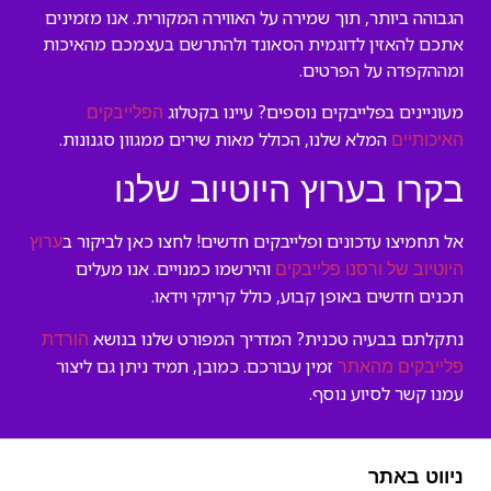
הגבוהה ביותר, תוך שמירה על האווירה המקורית. אנו מזמינים
אתכם להאזין לדוגמית הסאונד ולהתרשם בעצמכם מהאיכות
ומההקפדה על הפרטים.
מעוניינים בפלייבקים נוספים? עיינו בקטלוג
הפלייבקים
המלא שלנו, הכולל מאות שירים ממגוון סגנונות.
האיכותיים
בקרו בערוץ היוטיוב שלנו
אל תחמיצו עדכונים ופלייבקים חדשים! לחצו כאן לביקור ב
ערוץ
והירשמו כמנויים. אנו מעלים
היוטיוב של ורסנו פלייבקים
תכנים חדשים באופן קבוע, כולל קריוקי וידאו.
נתקלתם בבעיה טכנית? המדריך המפורט שלנו בנושא
הורדת
זמין עבורכם. כמובן, תמיד ניתן גם ליצור
פלייבקים מהאתר
עמנו קשר לסיוע נוסף.
ניווט באתר