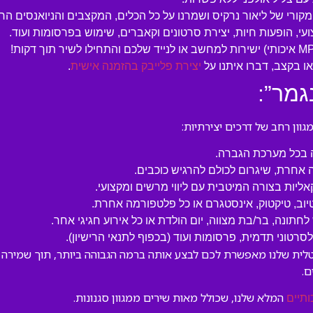
המקורי של ליאור נרקיס ושמרנו על כל הכלים, המקצבים והניואנסים הח
עי, הופעות חיות, יצירת סרטונים וקאברים, שימוש בפרסומות ועוד.
 בקצב, דברו איתנו על
יצירת פלייבק בהזמנה אישית
.
גמר”:
ון רחב של דרכים יצירתיות:
ה בכל מערכת הגברה.
 אחרת, שיגרום לכולם להרגיש כוכבים.
קאליות בצורה המיטבית עם ליווי מרשים ומקצועי.
טיוב, טיקטוק, אינסטגרם או כל פלטפורמה אחרת.
לחתונה, בר/בת מצווה, יום הולדת או כל אירוע חגיגי אחר.
טוני תדמית, פרסומות ועוד (בכפוף לתנאי הרישיון).
טלית שלנו מאפשרת לכם לבצע אותה ברמה הגבוהה ביותר, תוך שמירה על
.
המלא שלנו, שכולל מאות שירים ממגוון סגנונות.
ותיים