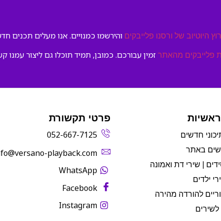
והירשמו כמנויים. אנו מעלים תכנים חדשי
וץ היוטיוב של ורסנו פלייבקים
זמין עבורכם. כמובן, תמיד תוכלו גם ליצור עמנו קש
 פלייבקים מהאתר
ראשיות
פרטי תקשורת
052-667-7125
יכוני חדשים
שים באתר
info@versano-playback.com‬
דים | שירי דת ואמונה
WhatsApp
רי ילדים
Facebook
ריים להורדה מהירה
Instagram
לשירים