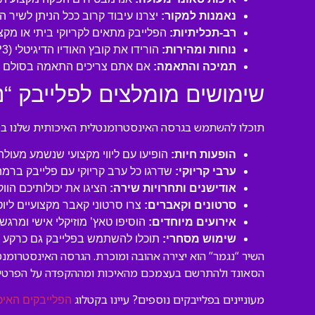
נאמנות למקור:
יצרנו עיבוד קרוב ככל הניתן לשיר 
רב-תכליתיות:
הפלייבק מתאים לקריוקי ביתי או מקצו
נוחות ומהירות:
הורידו את קובץ האודיו הדיגיטלי (MP3 איכותי) ישירות למחשב או לנייד שלכם והתחילו לשיר תוך דקות!
תמיכה והתאמה:
אם אתם צריכים התאמה בסולם או
שימושים מומלצים לפלייבק “נ
תוכלו להשתמש בגרסה האינסטרומנטלית האיכותית שלנו במגו
הופעות חיות:
הופיעו עם ליווי מקצועי שנשמע מעול
ערבי קריוקי:
שדרגו כל ערב קריוקי עם פלייבק ברמה
אודישנים ותחרויות שירה:
הציגו את יכולותיכם הוו
סרטונים וקאברים:
צרו סרטוני קאבר מקצועיים ליו
אירועים מיוחדים:
הוסיפו טאץ’ מוזיקלי אישי ומרגש 
שימוש מסחרי:
תוכלו להשתמש בפלייבק גם כרקע לסר
השיר “נגמר” הוא יצירה אהובה ומוכרת. הגרסה האינסטרומנ
הסאונד ולהתרשם בעצמכם מהאיכות ומההקפדה על הפרטים
מעוניינים בפלייבקים נוספים? עיינו בקטלוג
הפלייבקים האיכ