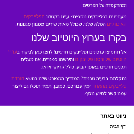
ומההקפדה על הפרטים.
מעוניינים בפלייבקים נוספים? עיינו בקטלוג
הפלייבקים
המלא שלנו, שכולל מאות שירים ממגוון סגנונות.
האיכותיים
בקרו בערוץ היוטיוב שלנו
אל תחמיצו עדכונים ופלייבקים חדשים! לחצו כאן לביקור ב
ערוץ
והירשמו כמנויים. אנו מעלים
היוטיוב של ורסנו פלייבקים
תכנים חדשים באופן קבוע, כולל קריוקי וידאו.
נתקלתם בבעיה טכנית? המדריך המפורט שלנו בנושא
הורדת
זמין עבורכם. כמובן, תמיד תוכלו גם ליצור
פלייבקים מהאתר
עמנו קשר לסיוע נוסף.
ניווט באתר
דף הבית