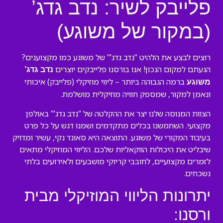
פלייבק לשיר: נדב גדג’
(במקור של משוגע)
רוצים לבצע את הלהיט “נדב גדג'” של משוגע כמו מקצוענים?
הגעתם למקום הנכון! אנו בורסנו פלייבקים יוצרים
נדב גדג’
ברמה הגבוהה ביותר – ליווי מוזיקלי (פלייבק) איכותי
משוגע
ונאמן למקור, שמספק חוויה מוזיקלית מושלמת.
הצוות המנוסה שלנו יצר את ההקלטה של “נדב גדג'” באולפן
מקצועי. השתמשנו בכלים מתקדמים ושמנו דגש על כל פרט
בעיבוד המקורי של משוגע. התוצאה היא סאונד נקי, עשיר ומדויק
שיבליט את היכולות הווקאליות שלכם. הליווי המוזיקלי מתאים
לזמרים מקצועיים, לחובבי קריוקי מושבעים ולאירועים בלתי
נשכחים.
יתרונות הליווי המוזיקלי מבית
ורסנו: