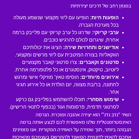
במגוון רחב של דרכים יצירתיות:
הופעות חיות:
הופיעו עם ליווי מקצועי שנשמע מעולה
בכל מערכת הגברה.
ערבי קריוקי:
שדרגו כל ערב קריוקי עם פלייבק ברמה
אחרת, שיגרום לכולם להרגיש כוכבים.
אודישנים ותחרויות שירה:
הציגו את יכולותיכם
הווקאליות בצורה המיטבית עם ליווי מרשים ומקצועי.
סרטונים וקאברים:
צרו סרטוני קאבר מקצועיים
ליוטיוב, טיקטוק, אינסטגרם או כל פלטפורמה אחרת.
אירועים מיוחדים:
הוסיפו טאץ’ מוזיקלי אישי ומרגש
לחתונה, בר/בת מצווה, יום הולדת או כל אירוע חגיגי
אחר.
שימוש מסחרי:
תוכלו להשתמש בפלייבק גם כרקע
לסרטוני תדמית, פרסומות ועוד (בכפוף לתנאי הרישיון).
השיר “נדב גדג'” הוא יצירה אהובה ומוכרת. הגרסה
האינסטרומנטלית שלנו מאפשרת לכם לבצע אותה ברמה
הגבוהה ביותר, תוך שמירה על האווירה המקורית. אנו מזמינים
אתכם להאזין לדוגמית הסאונד ולהתרשם בעצמכם מהאיכות