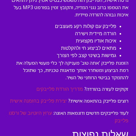
גרסה אישית, הפלייבק הזה משמש כבסיס אמין. ניתן להתאים
את הטמפו ברוב נגני המדיה, והקובץ זמין בפורמט MP3 בעל
איכות גבוהה להורדה מיידית.
פלייבק עם קולות רקע מעוצבים
הורדה מיידית וישירה
איכות אודיו מקצועית
מתאים לביצוע חי ולהקלטות
גמישות בשינוי קצב לפי הצורך
הזמנת פלייבק ‘אתה טוב’ מעניקה לך כלי מעשי המעלה את
רמת הביצוע ומשחרר אותך מדאגות טכניות, כך שתוכל
להתמקד בביטוי הרוחני של השיר.
זקוקים לעזרה בהורדה?
מדריך הורדת פלייבקים
רוצים פלייבק בהתאמה אישית?
יצירת פלייבק בהזמנה אישית
לעוד פלייבקים חדשים ודוגמאות האזנה:
ערוץ היוטיוב של ורסנו
פלייבק
שאלות נפוצות