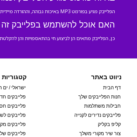
הפלייבק מגיע בפורמט MP3 באיכות גבוהה, וההורדה מיידית — תוכל להשמיע אותו תוך דקות מתום התשלום.
האם אוכל להשתמש בפלייבק זה ב
כן, הפלייבק מתאים הן לביצוע חי בהתאספויות והן להקלטת 
ניווט באתר
קטגוריות 
דף הבית
ישראלי / ים ת
חנות הפלייבקים שלך
פלייבקים חד
חבילות משתלמות
פלייבקים חסי
פלייבקים נדירים לקנייה
פלייבקים לשי
קליפ בקליק
פלייבקים מקו
צור שיר מקורי משלך
פלייבקים של 